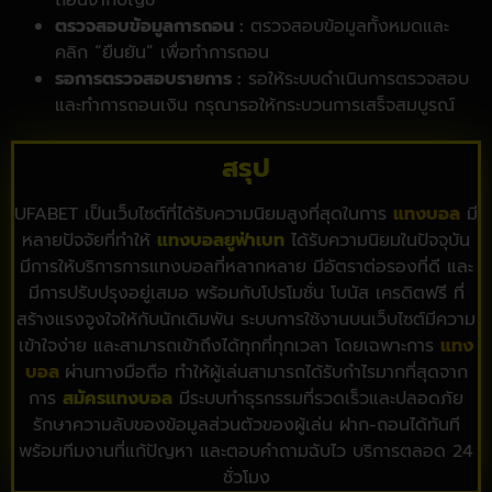
ตรวจสอบข้อมูลการถอน :
ตรวจสอบข้อมูลทั้งหมดและ
คลิก “ยืนยัน” เพื่อทำการถอน
รอการตรวจสอบรายการ :
รอให้ระบบดำเนินการตรวจสอบ
และทำการถอนเงิน กรุณารอให้กระบวนการเสร็จสมบูรณ์
สรุป
UFABET เป็นเว็บไซต์ที่ได้รับความนิยมสูงที่สุดในการ
แทงบอล
มี
หลายปัจจัยที่ทำให้
แทงบอลยูฟ่าเบท
ได้รับความนิยมในปัจจุบัน
มีการให้บริการการแทงบอลที่หลากหลาย มีอัตราต่อรองที่ดี และ
มีการปรับปรุงอยู่เสมอ พร้อมกับโปรโมชั่น โบนัส เครดิตฟรี ที่
สร้างแรงจูงใจให้กับนักเดิมพัน ระบบการใช้งานบนเว็บไซต์มีความ
เข้าใจง่าย และสามารถเข้าถึงได้ทุกที่ทุกเวลา โดยเฉพาะการ
แทง
บอล
ผ่านทางมือถือ ทำให้ผู้เล่นสามารถได้รับกำไรมากที่สุดจาก
การ
สมัครแทงบอล
มีระบบทำธุรกรรมที่รวดเร็วและปลอดภัย
รักษาความลับของข้อมูลส่วนตัวของผู้เล่น ฝาก-ถอนได้ทันที
พร้อมทีมงานที่แก้ปัญหา และตอบคำถามฉับไว บริการตลอด 24
ชั่วโมง