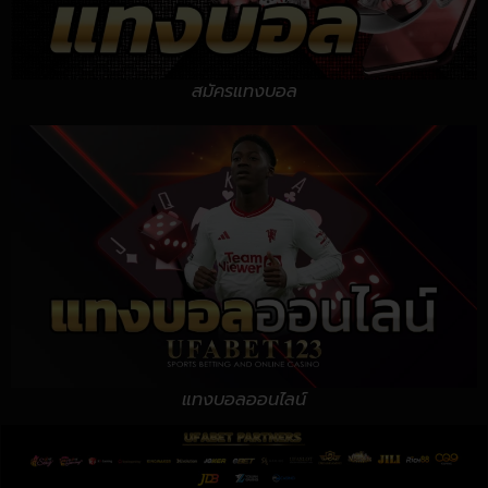
สมัครแทงบอล
แทงบอลออนไลน์