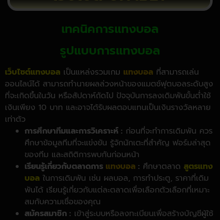
เทคนิคการแทงบอล
รูปแบบการแทงบอล
เว็บไซต์แทงบอล
เป็นแหล่งรวมเกม
แทงบอล
ที่สามารถเล่น
ออนไลน์ได้ สามารถทำนายผลล่วงหน้าของแมตช์ฟุตบอลระดับสูง
ที่จะเกิดขึ้นในวัน หรือสัปดาห์ถัดไป ปัจจุบันการลงเดิมพันขั้นต่ำใช้
เงินเพียง 10 บาท และอาจได้รับผลตอบแทนเป็นเงินรางวัลหลาย
เท่าตัว
การศึกษาทีมและการวิเคราะห์ :
ก่อนที่จะทำการเดิมพัน ควร
ศึกษาข้อมูลทีมที่จะแข่งขัน รู้จักนักเตะที่สำคัญ ฟอร์มล่าสุด
ของทีม และสถิติการพบกันก่อนหน้า
เรียนรู้เกี่ยวกับตลาดการ
แทงบอล
:
ศึกษาตลาด
สูตรแทง
บอล
ในการเดิมพัน เช่น ผลบอล, การทำประตู, ราคาที่เดิม
พันได้ เรียนรู้เกี่ยวกับแต่ละตลาดเพื่อเลือกตัวเลือกที่เหมาะ
สมกับความเชื่อของคุณ
สมัครสมาชิก :
เข้าสู่ระบบหรือลงทะเบียนเพื่อสร้างบัญชีผู้ใช้