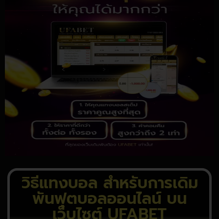
วิธีแทงบอล สำหรับการเดิม
พันฟุตบอลออนไลน์ บน
เว็บไซต์ UFABET