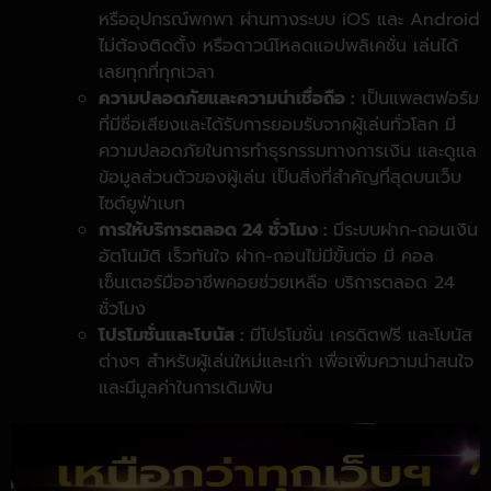
หรืออุปกรณ์พกพา ผ่านทางระบบ iOS และ Android
ไม่ต้องติดตั้ง หรือดาวน์โหลดแอปพลิเคชั่น เล่นได้
เลยทุกที่ทุกเวลา
ความปลอดภัยและความน่าเชื่อถือ :
เป็นแพลตฟอร์ม
ที่มีชื่อเสียงและได้รับการยอมรับจากผู้เล่นทั่วโลก มี
ความปลอดภัยในการทำธุรกรรมทางการเงิน และดูแล
ข้อมูลส่วนตัวของผู้เล่น เป็นสิ่งที่สำคัญที่สุดบนเว็บ
ไซต์ยูฟ่าเบท
การให้บริการตลอด 24 ชั่วโมง :
มีระบบฝาก-ถอนเงิน
อัตโนมัติ เร็วทันใจ ฝาก-ถอนไม่มีขั้นต่อ มี คอล
เซ็นเตอร์มืออาชีพคอยช่วยเหลือ บริการตลอด 24
ชั่วโมง
โปรโมชั่นและโบนัส :
มีโปรโมชั่น เครดิตฟรี และโบนัส
ต่างๆ สำหรับผู้เล่นใหม่และเก่า เพื่อเพิ่มความน่าสนใจ
และมีมูลค่าในการเดิมพัน