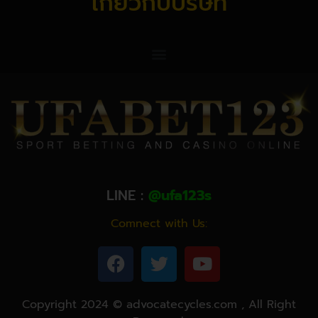
เกี่ยวกับบริษัท
LINE :
@ufa123s
Comnect with Us:
Copyright 2024 © advocatecycles.com , All Right