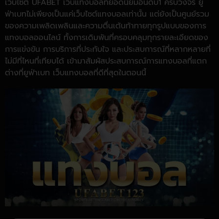
เ
ว็บไซต์ UFA
BET เว็บแทงบอลที่ยอดนิยมอันดับ1 ครบวงจร ยู
ฟ่าเบทไม่เพียงเป็นแค่เว็บไซต์แทงบอลเท่านั้น แต่ยังเป็นศูนย์รวม
ของความเพลิดเพลินและความตื่นเต้นท้าทายทุกรูปแบบของการ
แทงบอลออนไลน์
ทั้งการเดิมพันที่ครอบคลุมทุกรายละเอียดของ
การแข่งขัน การบริการที่ประทับใจ และประสบการณ์ที่หลากหลายที่
ไม่มีที่ไหนที่เทียบได้ เข้ามาสัมผัสประสบการณ์การแทงบอลที่แตก
ต่างที่ยูฟ่าเบท เว็บแทงบอลที่ดีที่สุดในตอนนี้