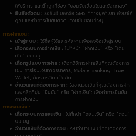
ให้บริการ และติ๊กถูกที่ช่อง “ยอมรับเงื่อนไขและข้อตกลง”
ยืนยันตัวตน :
รอรับอีเมลหรือ SMS ที่ทางยูฟ่าเบท ส่งมาให้
คุณ และทำการยืนยันตัวตนตามขั้นตอนที่ระบุ
การฝากเงิน :
เข้าสู่ระบบ :
ใช้ชื่อผู้ใช้และรหัสผ่านเพื่อลงชื่อเข้าสู่ระบบ
เลือกระบบการฝากเงิน :
ไปที่หน้า “ฝากเงิน” หรือ “เติม
เงิน” บนเมนู
เลือกรูปแบบการฝาก :
เลือกวิธีการฝากเงินที่คุณต้องการ
เช่น การโอนเงินทางธนาคาร, Mobile Banking, True
Wallet, บัตรเครดิต เป็นต้น
จำนวนเงินที่ต้องการฝาก :
ใส่จำนวนเงินที่คุณต้องการฝาก
และคลิกที่ปุ่ม “ยืนยัน” หรือ “ฝากเงิน”: เพื่อทำการยืนยัน
การฝากเงิน
การถอนเงิน :
เลือกระบบการถอนเงิน :
ไปที่หน้า “ถอนเงิน” หรือ “ถอน”
บนเมนู
จำนวนเงินที่ต้องการถอน :
ระบุจำนวนเงินที่คุณต้องการ
ถอนจากบัญชี