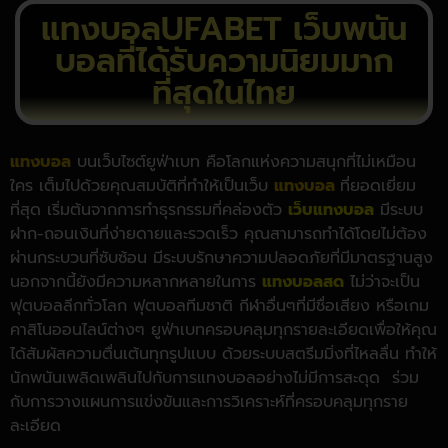
แทงบอลUFABET เว็บพนัน
บอลที่ได้รับความนิยมมาก
ที่สุดในไทย
แทงบอล
บนเว็บไซต์ยูฟ่าเบท คือโลกแห่งความสนุกที่ไม่เหมือน
ใคร เต็มไปด้วยคุณสมบัติที่ทำให้เป็นเว็บ
แทงบอล
ที่ยอดเยี่ยม
ที่สุด เริ่มต้นจากการทำธุรกรรมที่คล่องตัว
เว็บแทงบอล
มีระบบ
ฝาก-ถอนเงินที่ง่ายดายและรวดเร็ว คุณสามารถทำได้โดยไม่ต้อง
ผ่านกระบวนที่ซับซ้อน มีระบบรักษาความปลอดภัยที่มีมาตรฐานสูง
นอกจากนี้ยังมีความหลากหลายในการ
แทงบอลสด
ไม่ว่าจะเป็น
ฟุตบอลลีกทั่วโลก ฟุตบอลทีมชาติ กีฬาอื่นๆที่มีชื่อเสียง หรือเกม
คาสิโนออนไลน์ต่างๆ ยูฟ่าเบทครอบคลุมทุกรายละเอียดเพื่อให้คุณ
ได้สัมผัสความตื่นเต้นทุกรูปแบบ ด้วยระบบสตรีมมิ่งที่ไหลลื่น ทำให้
นักพนันเพลิดเพลินไปกับการแทงบอลอย่างไม่มีการสะดุด ร่วม
กับการวางแผนการแข่งขันและการวิเคราะห์ที่ครอบคลุมทุกราย
ละเอียด