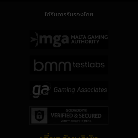
ได้รับการรับรองโดย