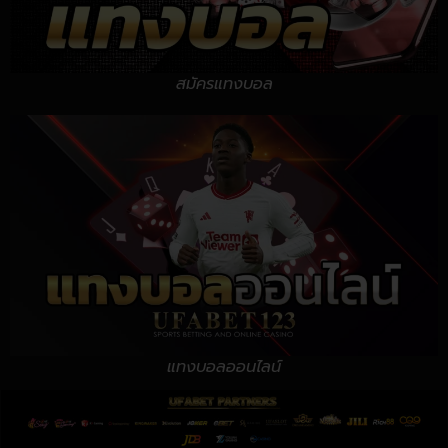
สมัครแทงบอล
แทงบอลออนไลน์