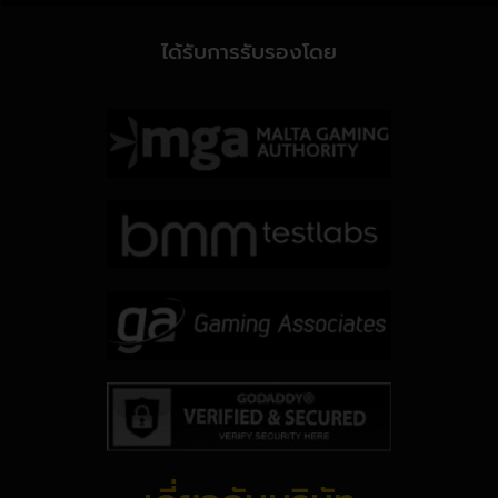
ได้รับการรับรองโดย