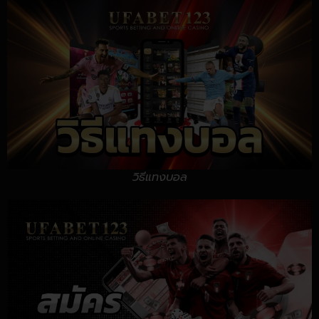
วิธีแทงบอล