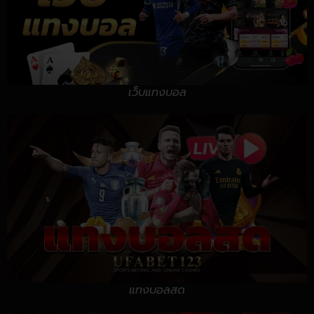
เว็บแทงบอล
แทงบอลสด