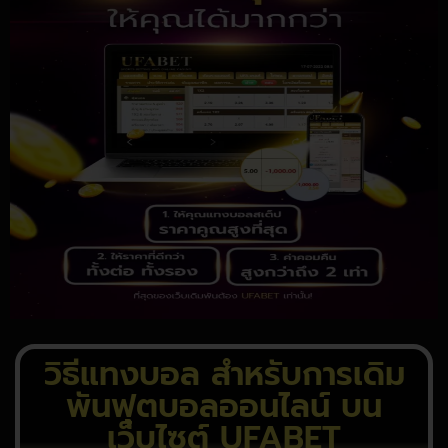
วิธีแทงบอล สำหรับการเดิม
พันฟุตบอลออนไลน์ บน
เว็บไซต์ UFABET