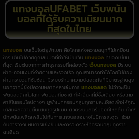
แทงบอลUFABET เว็บพนัน
บอลที่ได้รับความนิยมมาก
ที่สุดในไทย
แทงบอล
บนเว็บไซต์ยูฟ่าเบท คือโลกแห่งความสนุกที่ไม่เหมือน
ใคร เต็มไปด้วยคุณสมบัติที่ทำให้เป็นเว็บ
แทงบอล
ที่ยอดเยี่ยม
ที่สุด เริ่มต้นจากการทำธุรกรรมที่คล่องตัว
เว็บแทงบอล
มีระบบ
ฝาก-ถอนเงินที่ง่ายดายและรวดเร็ว คุณสามารถทำได้โดยไม่ต้อง
ผ่านกระบวนที่ซับซ้อน มีระบบรักษาความปลอดภัยที่มีมาตรฐานสูง
นอกจากนี้ยังมีความหลากหลายในการ
แทงบอลสด
ไม่ว่าจะเป็น
ฟุตบอลลีกทั่วโลก ฟุตบอลทีมชาติ กีฬาอื่นๆที่มีชื่อเสียง หรือเกม
คาสิโนออนไลน์ต่างๆ ยูฟ่าเบทครอบคลุมทุกรายละเอียดเพื่อให้คุณ
ได้สัมผัสความตื่นเต้นทุกรูปแบบ ด้วยระบบสตรีมมิ่งที่ไหลลื่น ทำให้
นักพนันเพลิดเพลินไปกับการแทงบอลอย่างไม่มีการสะดุด ร่วม
กับการวางแผนการแข่งขันและการวิเคราะห์ที่ครอบคลุมทุกราย
ละเอียด