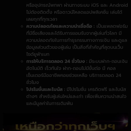
หรืออุปกรณ์พกพา ผ่านทางระบบ iOS และ Android
ไม่ต้องติดตั้ง หรือดาวน์โหลดแอปพลิเคชั่น เล่นได้
เลยทุกที่ทุกเวลา
ความปลอดภัยและความน่าเชื่อถือ :
เป็นแพลตฟอร์ม
ที่มีชื่อเสียงและได้รับการยอมรับจากผู้เล่นทั่วโลก มี
ความปลอดภัยในการทำธุรกรรมทางการเงิน และดูแล
ข้อมูลส่วนตัวของผู้เล่น เป็นสิ่งที่สำคัญที่สุดบนเว็บ
ไซต์ยูฟ่าเบท
การให้บริการตลอด 24 ชั่วโมง :
มีระบบฝาก-ถอนเงิน
อัตโนมัติ เร็วทันใจ ฝาก-ถอนไม่มีขั้นต่อ มี คอล
เซ็นเตอร์มืออาชีพคอยช่วยเหลือ บริการตลอด 24
ชั่วโมง
โปรโมชั่นและโบนัส :
มีโปรโมชั่น เครดิตฟรี และโบนัส
ต่างๆ สำหรับผู้เล่นใหม่และเก่า เพื่อเพิ่มความน่าสนใจ
และมีมูลค่าในการเดิมพัน