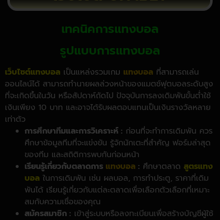
เทคนิคการแทงบอล
รูปแบบการแทงบอล
เว็บไซต์แทงบอล
เป็นแหล่งรวมเกม
แทงบอล
ที่สามารถเล่น
ออนไลน์ได้ สามารถทำนายผลล่วงหน้าของแมตช์ฟุตบอลระดับสูง
ที่จะเกิดขึ้นในวัน หรือสัปดาห์ถัดไป ปัจจุบันการลงเดิมพันขั้นต่ำใช้
เงินเพียง 10 บาท และอาจได้รับผลตอบแทนเป็นเงินรางวัลหลาย
เท่าตัว
การศึกษาทีมและการวิเคราะห์ :
ก่อนที่จะทำการเดิมพัน ควร
ศึกษาข้อมูลทีมที่จะแข่งขัน รู้จักนักเตะที่สำคัญ ฟอร์มล่าสุด
ของทีม และสถิติการพบกันก่อนหน้า
เรียนรู้เกี่ยวกับตลาดการ
แทงบอล
:
ศึกษาตลาด
สูตรแทง
บอล
ในการเดิมพัน เช่น ผลบอล, การทำประตู, ราคาที่เดิม
พันได้ เรียนรู้เกี่ยวกับแต่ละตลาดเพื่อเลือกตัวเลือกที่เหมาะ
สมกับความเชื่อของคุณ
สมัครสมาชิก :
เข้าสู่ระบบหรือลงทะเบียนเพื่อสร้างบัญชีผู้ใช้