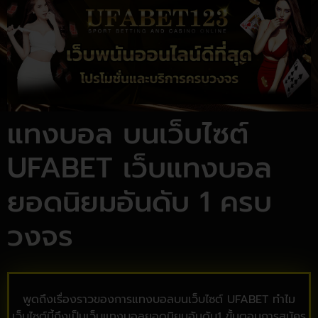
แทงบอล บนเว็บไซต์
UFABET เว็บแทงบอล
ยอดนิยมอันดับ 1 ครบ
วงจร
พูดถึงเรื่องราวของการแทงบอลบนเว็บไซต์ UFABET ทำไม
เว็บไซต์นี้ถึงเป็นเว็บแทงบอลยอดนิยมอันดับ1 ขั้นตอนการสมัคร