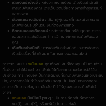
เติมเงินเข้าบัญชี :
หลังจากลงทะเบียน เติมเงินเข้าบัญชี
การเดิมพันของคุณ โดยเว็บไซต์มีช่องทางการทำธุรกรรมที่
หลากหลาย
เลือกและวางเดิมพัน :
เลือกคู่ฟุตบอลที่คุณสนใจและวาง
เดิมพันโดยระบุจำนวนเงินที่ต้องการแทง
ติดตามผลและวิเคราะห์ :
หลังจากที่แมทช์สิ้นสุดลง ตรวจ
สอบผลการแข่งขันและทำการวิเคราะห์ผลการเดิมพันของ
คุณ
เดิมพันอย่างมีสติ :
การเดิมพันอย่างมีสติและการจัดการ
เงินเป็นเรื่องที่สำคัญมากในการแทงบอลออนไลน์
การวางแผนเริ่ม
พนันบอล
คุณต้องมีเงินที่ใช้ลงทุน เป็นเงินส่วน
ที่แบ่งจากค่าใช้จ่ายต่างๆ เพื่อไม่ให้เกิดผลกระทบต่อการใช้ชีวิต
ประจำวัน การแทงบอลเป็นการเดิมพันที่นักเดิมพันส่วนใหญ่ประสบ
ปัญหาจากการไม่มีกำไรจนถึงขั้นขาดทุน ในปัจจุบันสามารถคุณ
สามารถศึกษาหาข้อมูล เคล็ดลับ ที่ทำให้คุณชนะการเดิมพันได้
ง่ายๆ
แทงบอล
มันนี่ไลน์ (1X2) :
เป็นการเลือกทีมที่คาดว่าจะ
ชนะ(1), เสมอ(X), หรือแพ้(2) ในการแข่งขัน