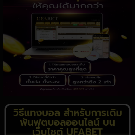
วิธีแทงบอล สำหรับการเดิม
พันฟุตบอลออนไลน์ บน
เว็บไซต์ UFABET