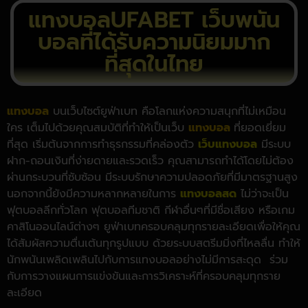
แทงบอลUFABET เว็บพนัน
บอลที่ได้รับความนิยมมาก
ที่สุดในไทย
แทงบอล
บนเว็บไซต์ยูฟ่าเบท คือโลกแห่งความสนุกที่ไม่เหมือน
ใคร เต็มไปด้วยคุณสมบัติที่ทำให้เป็นเว็บ
แทงบอล
ที่ยอดเยี่ยม
ที่สุด เริ่มต้นจากการทำธุรกรรมที่คล่องตัว
เว็บแทงบอล
มีระบบ
ฝาก-ถอนเงินที่ง่ายดายและรวดเร็ว คุณสามารถทำได้โดยไม่ต้อง
ผ่านกระบวนที่ซับซ้อน มีระบบรักษาความปลอดภัยที่มีมาตรฐานสูง
นอกจากนี้ยังมีความหลากหลายในการ
แทงบอลสด
ไม่ว่าจะเป็น
ฟุตบอลลีกทั่วโลก ฟุตบอลทีมชาติ กีฬาอื่นๆที่มีชื่อเสียง หรือเกม
คาสิโนออนไลน์ต่างๆ ยูฟ่าเบทครอบคลุมทุกรายละเอียดเพื่อให้คุณ
ได้สัมผัสความตื่นเต้นทุกรูปแบบ ด้วยระบบสตรีมมิ่งที่ไหลลื่น ทำให้
นักพนันเพลิดเพลินไปกับการแทงบอลอย่างไม่มีการสะดุด ร่วม
กับการวางแผนการแข่งขันและการวิเคราะห์ที่ครอบคลุมทุกราย
ละเอียด