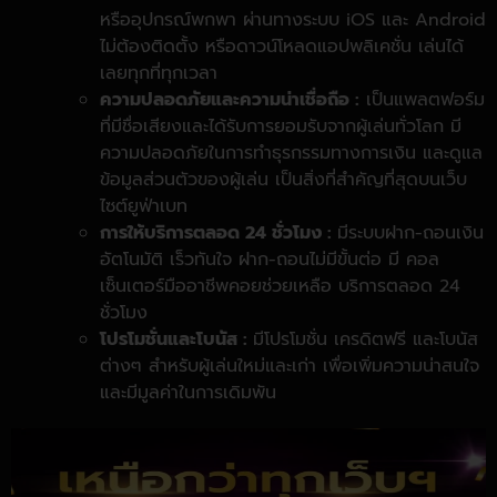
หรืออุปกรณ์พกพา ผ่านทางระบบ iOS และ Android
ไม่ต้องติดตั้ง หรือดาวน์โหลดแอปพลิเคชั่น เล่นได้
เลยทุกที่ทุกเวลา
ความปลอดภัยและความน่าเชื่อถือ :
เป็นแพลตฟอร์ม
ที่มีชื่อเสียงและได้รับการยอมรับจากผู้เล่นทั่วโลก มี
ความปลอดภัยในการทำธุรกรรมทางการเงิน และดูแล
ข้อมูลส่วนตัวของผู้เล่น เป็นสิ่งที่สำคัญที่สุดบนเว็บ
ไซต์ยูฟ่าเบท
การให้บริการตลอด 24 ชั่วโมง :
มีระบบฝาก-ถอนเงิน
อัตโนมัติ เร็วทันใจ ฝาก-ถอนไม่มีขั้นต่อ มี คอล
เซ็นเตอร์มืออาชีพคอยช่วยเหลือ บริการตลอด 24
ชั่วโมง
โปรโมชั่นและโบนัส :
มีโปรโมชั่น เครดิตฟรี และโบนัส
ต่างๆ สำหรับผู้เล่นใหม่และเก่า เพื่อเพิ่มความน่าสนใจ
และมีมูลค่าในการเดิมพัน