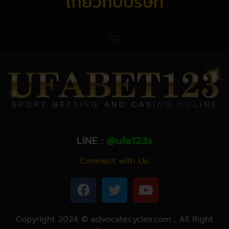
เกี่ยวกับบริษัท
LINE :
@ufa123s
Comnect with Us:
Copyright 2024 © advocatecycles.com , All Right