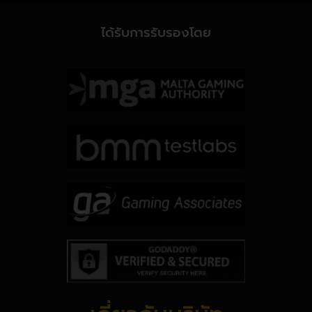
ได้รับการรับรองโดย