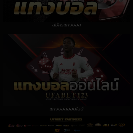
สมัครแทงบอล
แทงบอลออนไลน์