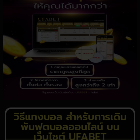
วิธีแทงบอล สำหรับการเดิม
พันฟุตบอลออนไลน์ บน
เว็บไซต์ UFABET