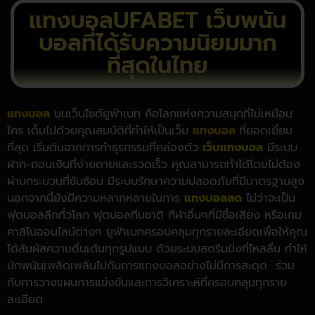
แทงบอลUFABET เว็บพนัน
บอลที่ได้รับความนิยมมาก
ที่สุดในไทย
แทงบอล
บนเว็บไซต์ยูฟ่าเบท คือโลกแห่งความสนุกที่ไม่เหมือน
ใคร เต็มไปด้วยคุณสมบัติที่ทำให้เป็นเว็บ
แทงบอล
ที่ยอดเยี่ยม
ที่สุด เริ่มต้นจากการทำธุรกรรมที่คล่องตัว
เว็บแทงบอล
มีระบบ
ฝาก-ถอนเงินที่ง่ายดายและรวดเร็ว คุณสามารถทำได้โดยไม่ต้อง
ผ่านกระบวนที่ซับซ้อน มีระบบรักษาความปลอดภัยที่มีมาตรฐานสูง
นอกจากนี้ยังมีความหลากหลายในการ
แทงบอลสด
ไม่ว่าจะเป็น
ฟุตบอลลีกทั่วโลก ฟุตบอลทีมชาติ กีฬาอื่นๆที่มีชื่อเสียง หรือเกม
คาสิโนออนไลน์ต่างๆ ยูฟ่าเบทครอบคลุมทุกรายละเอียดเพื่อให้คุณ
ได้สัมผัสความตื่นเต้นทุกรูปแบบ ด้วยระบบสตรีมมิ่งที่ไหลลื่น ทำให้
นักพนันเพลิดเพลินไปกับการแทงบอลอย่างไม่มีการสะดุด ร่วม
กับการวางแผนการแข่งขันและการวิเคราะห์ที่ครอบคลุมทุกราย
ละเอียด