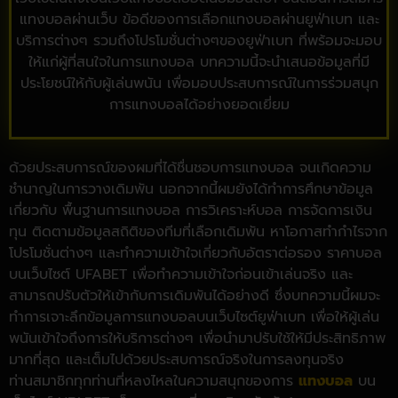
แทงบอลผ่านเว็บ ข้อดีของการเลือกแทงบอลผ่านยูฟ่าเบท และ
บริการต่างๆ รวมถึงโปรโมชั่นต่างๆของยูฟ่าเบท ที่พร้อมจะมอบ
ให้แก่ผู้ที่สนใจในการแทงบอล บทความนี้จะนำเสนอข้อมูลที่มี
ประโยชน์ให้กับผู้เล่นพนัน เพื่อมอบประสบการณ์ในการร่วมสนุก
การแทงบอลได้อย่างยอดเยี่ยม
ด้วยประสบการณ์ของผมที่ได้ชื่นชอบการแทงบอล จนเกิดความ
ชำนาญในการวางเดิมพัน นอกจากนี้ผมยังได้ทำการศึกษาข้อมูล
เกี่ยวกับ พื้นฐานการแทงบอล การวิเคราะห์บอล การจัดการเงิน
ทุน ติดตามข้อมูลสถิติของทีมที่เลือกเดิมพัน หาโอกาสทำกำไรจาก
โปรโมชั่นต่างๆ และทำความเข้าใจเกี่ยวกับอัตราต่อรอง ราคาบอล
บนเว็บไซต์ UFABET เพื่อทำความเข้าใจก่อนเข้าเล่นจริง และ
สามารถปรับตัวให้เข้ากับการเดิมพันได้อย่างดี ซึ่งบทความนี้ผมจะ
ทำการเจาะลึกข้อมูลการแทงบอลบนเว็บไซต์ยูฟ่าเบท เพื่อให้ผู้เล่น
พนันเข้าใจถึงการให้บริการต่างๆ เพื่อนำมาปรับใช้ให้มีประสิทธิภาพ
มากที่สุด และเต็มไปด้วยประสบการณ์จริงในการลงทุนจริง
ท่านสมาชิกทุกท่านที่หลงไหลในความสนุกของการ
แทงบอล
บน