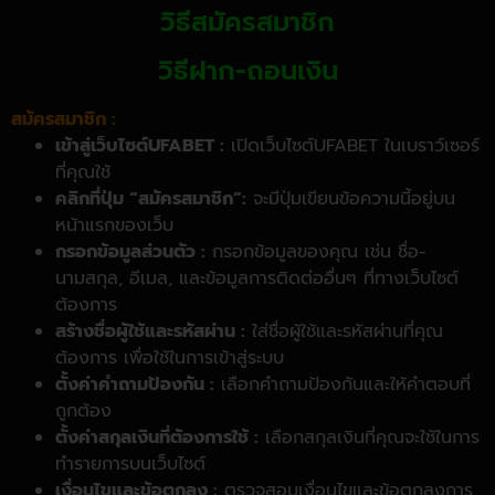
วิธีสมัครสมาชิก
วิธีฝาก-ถอนเงิน
สมัครสมาชิก :
เข้าสู่เว็บไซต์UFABET :
เปิดเว็บไซต์UFABET ในเบราว์เซอร์
ที่คุณใช้
คลิกที่ปุ่ม “สมัครสมาชิก”:
จะมีปุ่มเขียนข้อความนี้อยู่บน
หน้าแรกของเว็บ
กรอกข้อมูลส่วนตัว :
กรอกข้อมูลของคุณ เช่น ชื่อ-
นามสกุล, อีเมล, และข้อมูลการติดต่ออื่นๆ ที่ทางเว็บไซต์
ต้องการ
สร้างชื่อผู้ใช้และรหัสผ่าน :
ใส่ชื่อผู้ใช้และรหัสผ่านที่คุณ
ต้องการ เพื่อใช้ในการเข้าสู่ระบบ
ตั้งค่าคำถามป้องกัน :
เลือกคำถามป้องกันและให้คำตอบที่
ถูกต้อง
ตั้งค่าสกุลเงินที่ต้องการใช้ :
เลือกสกุลเงินที่คุณจะใช้ในการ
ทำรายการบนเว็บไซต์
เงื่อนไขและข้อตกลง :
ตรวจสอบเงื่อนไขและข้อตกลงการ