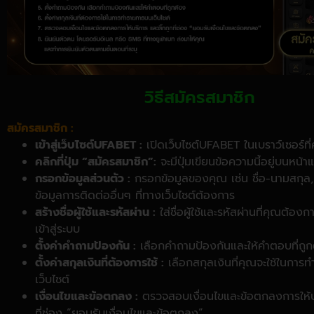
วิธีสมัครสมาชิก
สมัครสมาชิก :
เข้าสู่เว็บไซต์UFABET :
เปิดเว็บไซต์UFABET ในเบราว์เซอร์ที่
คลิกที่ปุ่ม “สมัครสมาชิก”:
จะมีปุ่มเขียนข้อความนี้อยู่บนหน้
กรอกข้อมูลส่วนตัว :
กรอกข้อมูลของคุณ เช่น ชื่อ-นามสกุล,
ข้อมูลการติดต่ออื่นๆ ที่ทางเว็บไซต์ต้องการ
สร้างชื่อผู้ใช้และรหัสผ่าน :
ใส่ชื่อผู้ใช้และรหัสผ่านที่คุณต้องก
เข้าสู่ระบบ
ตั้งค่าคำถามป้องกัน :
เลือกคำถามป้องกันและให้คำตอบที่ถูก
ตั้งค่าสกุลเงินที่ต้องการใช้ :
เลือกสกุลเงินที่คุณจะใช้ในการ
เว็บไซต์
เงื่อนไขและข้อตกลง :
ตรวจสอบเงื่อนไขและข้อตกลงการให้บร
ที่ช่อง “ยอมรับเงื่อนไขและข้อตกลง”