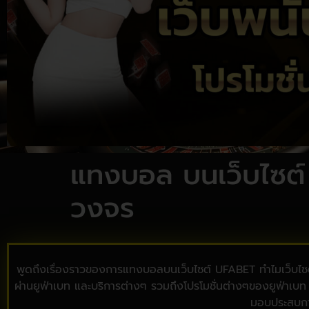
แทงบอล บนเว็บไซต
วงจร
พูดถึงเรื่องราวของการแทงบอลบนเว็บไซต์ UFABET ทำไมเว็บไซ
ผ่านยูฟ่าเบท และบริการต่างๆ รวมถึงโปรโมชั่นต่างๆของยูฟ่าเบท ที
มอบประสบกา