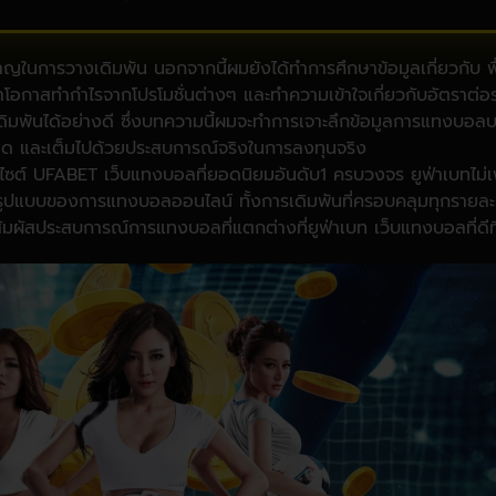
ในการวางเดิมพัน นอกจากนี้ผมยังได้ทำการศึกษาข้อมูลเกี่ยวกับ พ
 หาโอกาสทำกำไรจากโปรโมชั่นต่างๆ และทำความเข้าใจเกี่ยวกับอัตรา
ดิมพันได้อย่างดี ซึ่งบทความนี้ผมจะทำการเจาะลึกข้อมูลการแทงบอลบนเว
ที่สุด และเต็มไปด้วยประสบการณ์จริงในการลงทุนจริง
บไซต์ UFA
BET เว็บแทงบอลที่ยอดนิยมอันดับ1 ครบวงจร ยูฟ่าเบทไม่เพ
กรูปแบบของการ
แทงบอลออนไลน์
ทั้งการเดิมพันที่ครอบคลุมทุกรายละ
มาสัมผัสประสบการณ์การแทงบอลที่แตกต่างที่ยูฟ่าเบท เว็บแทงบอลที่ดีที