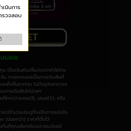
ดำเนินการ
ณาตรวจสอบ
ต์ UFABET
ี
ทงบอล
ุน เป็นเงินส่วนที่แบ่งจากค่าใช้จ่าย
จำวัน การแทงบอลเป็นการเดิมพันที่
จนถึงขั้นขาดทุน ในปัจจุบันสามารถ
ชนะการเดิมพันได้ง่ายๆ
มที่คาดว่าจะชนะ(1), เสมอ(X), หรือ
รณ์จำนวนประตูที่จะมีในการแข่งขัน
(น้อยกว่า) ราคาที่ตั้งไว้
ทีมที่คุณเลือกต้องเอาชนะโดยมี