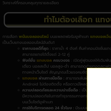
วิเคราะห์ที่ครอบคลุมทุกรายละเอียด
ทำไมต้องเลือก แท
การเลือก
พนันบอลออนไลน์
บนแพลตฟอร์มยูฟ่าเบท
แทงบอลเว็
เป็นเว็บแทงบอลออนไลน์อันดับ1
ราคาบอลดีที่สุด :
ราคาน้ำ 4 ตังค์ คืนค่าคอมมิชชั่น
สามารถแทงได้ตั้งแต่ 2-12 คู่
ฟังก์ชั่น
แทงบอล
ครบวงจร
:
เปิดคู่ฟุตบอลให้เดิมพั
เดี่ยว บอลสเต็ป บอลสูง-ต่ำ สามารถดูถ่ายทอดสดฟุตบอ
ทางหน้าเว็บไซต์ สัญญาณเร็วแรงคมชัดระดับ HD
แทงบอล
ผ่านทางมือถือ :
สามารถเล่นผ่านมือถือ หร
Android ไม่ต้องติดตั้ง หรือดาวน์โหลดแอปพลิเคชั่น เล
ความปลอดภัยและความน่าเชื่อถือ :
เป็นแพลตฟอร์มที่มี
มีความปลอดภัยในการทำธุรกรรมทางการเงิน และดูแลข้อมู
บนเว็บไซต์ยูฟ่าเบท
การให้บริการตลอด 24 ชั่วโมง :
มีระบบฝาก-ถอนเงินอัต