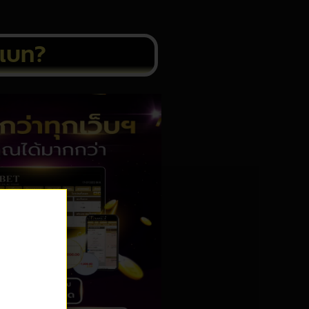
าเบท?