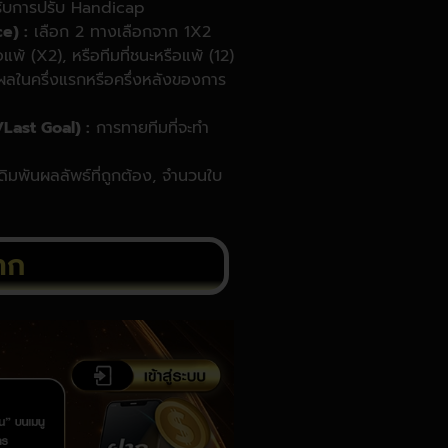
้รับการปรับ Handicap
e) :
เลือก 2 ทางเลือกจาก 1X2
อแพ้ (X2), หรือทีมที่ชนะหรือแพ้ (12)
ลในครึ่งแรกหรือครึ่งหลังของการ
Last Goal) :
การทายทีมที่จะทำ
ดิมพันผลลัพธ์ที่ถูกต้อง, จำนวนใบ
าก