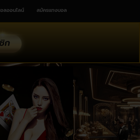
อลออนไลน์
สมัครแทงบอล