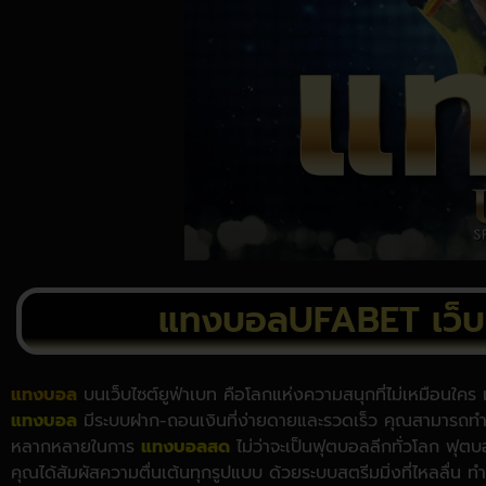
แทงบอลUFABET เว็บพน
แทงบอล
บนเว็บไซต์ยูฟ่าเบท คือโลกแห่งความสนุกที่ไม่เหมือนใคร เ
แทงบอล
มีระบบฝาก-ถอนเงินที่ง่ายดายและรวดเร็ว คุณสามารถทำได
หลากหลายในการ
แทงบอลสด
ไม่ว่าจะเป็นฟุตบอลลีกทั่วโลก ฟุตบอ
คุณได้สัมผัสความตื่นเต้นทุกรูปแบบ ด้วยระบบสตรีมมิ่งที่ไหลลื่