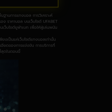
ื้นฐานการแทงบอล การวิเคราะห์
ต่อรอง ราคาบอล บนเว็บไซต์ UFABET
็บไซต์ยูฟ่าเบท เพื่อให้ผู้เล่นพนัน
ียงเป็นแค่เว็บไซต์แทงบอลเท่านั้น
เอียดของการแข่งขัน การบริการที่
่สุดในตอนนี้