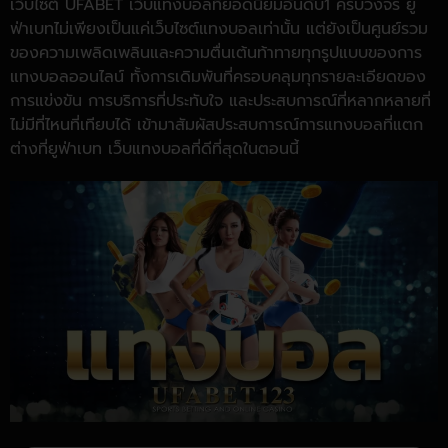
เ
ว็บไซต์ UFA
BET เว็บแทงบอลที่ยอดนิยมอันดับ1 ครบวงจร ยู
ฟ่าเบทไม่เพียงเป็นแค่เว็บไซต์แทงบอลเท่านั้น แต่ยังเป็นศูนย์รวม
ของความเพลิดเพลินและความตื่นเต้นท้าทายทุกรูปแบบของการ
แทงบอลออนไลน์
ทั้งการเดิมพันที่ครอบคลุมทุกรายละเอียดของ
การแข่งขัน การบริการที่ประทับใจ และประสบการณ์ที่หลากหลายที่
ไม่มีที่ไหนที่เทียบได้ เข้ามาสัมผัสประสบการณ์การแทงบอลที่แตก
ต่างที่ยูฟ่าเบท เว็บแทงบอลที่ดีที่สุดในตอนนี้