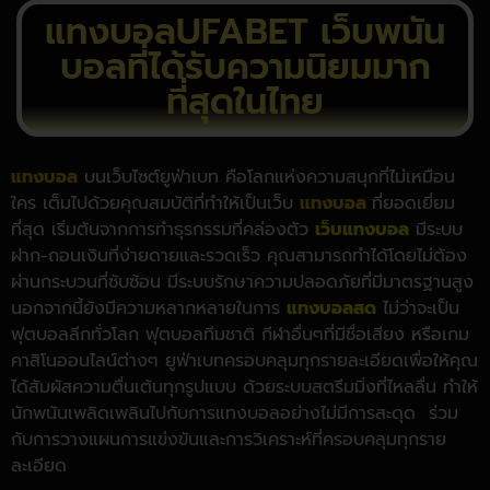
แทงบอลUFABET เว็บพนัน
บอลที่ได้รับความนิยมมาก
ที่สุดในไทย
แทงบอล
บนเว็บไซต์ยูฟ่าเบท คือโลกแห่งความสนุกที่ไม่เหมือน
ใคร เต็มไปด้วยคุณสมบัติที่ทำให้เป็นเว็บ
แทงบอล
ที่ยอดเยี่ยม
ที่สุด เริ่มต้นจากการทำธุรกรรมที่คล่องตัว
เว็บแทงบอล
มีระบบ
ฝาก-ถอนเงินที่ง่ายดายและรวดเร็ว คุณสามารถทำได้โดยไม่ต้อง
ผ่านกระบวนที่ซับซ้อน มีระบบรักษาความปลอดภัยที่มีมาตรฐานสูง
นอกจากนี้ยังมีความหลากหลายในการ
แทงบอลสด
ไม่ว่าจะเป็น
ฟุตบอลลีกทั่วโลก ฟุตบอลทีมชาติ กีฬาอื่นๆที่มีชื่อเสียง หรือเกม
คาสิโนออนไลน์ต่างๆ ยูฟ่าเบทครอบคลุมทุกรายละเอียดเพื่อให้คุณ
ได้สัมผัสความตื่นเต้นทุกรูปแบบ ด้วยระบบสตรีมมิ่งที่ไหลลื่น ทำให้
นักพนันเพลิดเพลินไปกับการแทงบอลอย่างไม่มีการสะดุด ร่วม
กับการวางแผนการแข่งขันและการวิเคราะห์ที่ครอบคลุมทุกราย
ละเอียด