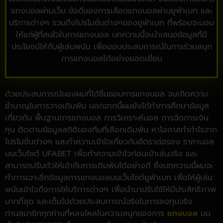
แทงบอลผ่านเว็บ ข้อดีของการเลือกแทงบอลผ่านยูฟ่าเบท และ
บริการต่างๆ รวมถึงโปรโมชั่นต่างๆของยูฟ่าเบท ที่พร้อมจะมอบ
ให้แก่ผู้ที่สนใจในการแทงบอล บทความนี้จะนำเสนอข้อมูลที่มี
ประโยชน์ให้กับผู้เล่นพนัน เพื่อมอบประสบการณ์ในการร่วมสนุก
การแทงบอลได้อย่างยอดเยี่ยม
ด้วยประสบการณ์ของผมที่ได้ชื่นชอบการแทงบอล จนเกิดความ
ชำนาญในการวางเดิมพัน นอกจากนี้ผมยังได้ทำการศึกษาข้อมูล
เกี่ยวกับ พื้นฐานการแทงบอล การวิเคราะห์บอล การจัดการเงิน
ทุน ติดตามข้อมูลสถิติของทีมที่เลือกเดิมพัน หาโอกาสทำกำไรจาก
โปรโมชั่นต่างๆ และทำความเข้าใจเกี่ยวกับอัตราต่อรอง ราคาบอล
บนเว็บไซต์ UFABET เพื่อทำความเข้าใจก่อนเข้าเล่นจริง และ
สามารถปรับตัวให้เข้ากับการเดิมพันได้อย่างดี ซึ่งบทความนี้ผมจะ
ทำการเจาะลึกข้อมูลการแทงบอลบนเว็บไซต์ยูฟ่าเบท เพื่อให้ผู้เล่น
พนันเข้าใจถึงการให้บริการต่างๆ เพื่อนำมาปรับใช้ให้มีประสิทธิภาพ
มากที่สุด และเต็มไปด้วยประสบการณ์จริงในการลงทุนจริง
ท่านสมาชิกทุกท่านที่หลงไหลในความสนุกของการ
แทงบอล
บน