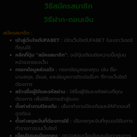
วิธีสมัครสมาชิก
วิธีฝาก-ถอนเงิน
สมัครสมาชิก :
เข้าสู่เว็บไซต์UFABET :
เปิดเว็บไซต์UFABET ในเบราว์เซอร์
ที่คุณใช้
คลิกที่ปุ่ม “สมัครสมาชิก”:
จะมีปุ่มเขียนข้อความนี้อยู่บน
หน้าแรกของเว็บ
กรอกข้อมูลส่วนตัว :
กรอกข้อมูลของคุณ เช่น ชื่อ-
นามสกุล, อีเมล, และข้อมูลการติดต่ออื่นๆ ที่ทางเว็บไซต์
ต้องการ
สร้างชื่อผู้ใช้และรหัสผ่าน :
ใส่ชื่อผู้ใช้และรหัสผ่านที่คุณ
ต้องการ เพื่อใช้ในการเข้าสู่ระบบ
ตั้งค่าคำถามป้องกัน :
เลือกคำถามป้องกันและให้คำตอบที่
ถูกต้อง
ตั้งค่าสกุลเงินที่ต้องการใช้ :
เลือกสกุลเงินที่คุณจะใช้ในการ
ทำรายการบนเว็บไซต์
เงื่อนไขและข้อตกลง :
ตรวจสอบเงื่อนไขและข้อตกลงการ