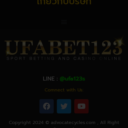
เกี่ยวกับบริษัท
LINE :
@ufa123s
Comnect with Us:
Copyright 2024 © advocatecycles.com , All Right