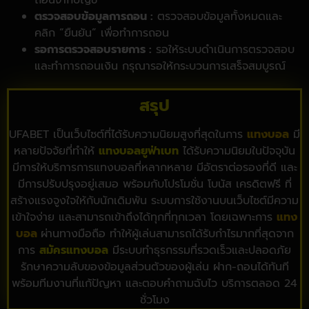
ตรวจสอบข้อมูลการถอน :
ตรวจสอบข้อมูลทั้งหมดและ
คลิก “ยืนยัน” เพื่อทำการถอน
รอการตรวจสอบรายการ :
รอให้ระบบดำเนินการตรวจสอบ
และทำการถอนเงิน กรุณารอให้กระบวนการเสร็จสมบูรณ์
สรุป
UFABET เป็นเว็บไซต์ที่ได้รับความนิยมสูงที่สุดในการ
แทงบอล
มี
หลายปัจจัยที่ทำให้
แทงบอลยูฟ่าเบท
ได้รับความนิยมในปัจจุบัน
มีการให้บริการการแทงบอลที่หลากหลาย มีอัตราต่อรองที่ดี และ
มีการปรับปรุงอยู่เสมอ พร้อมกับโปรโมชั่น โบนัส เครดิตฟรี ที่
สร้างแรงจูงใจให้กับนักเดิมพัน ระบบการใช้งานบนเว็บไซต์มีความ
เข้าใจง่าย และสามารถเข้าถึงได้ทุกที่ทุกเวลา โดยเฉพาะการ
แทง
บอล
ผ่านทางมือถือ ทำให้ผู้เล่นสามารถได้รับกำไรมากที่สุดจาก
การ
สมัครแทงบอล
มีระบบทำธุรกรรมที่รวดเร็วและปลอดภัย
รักษาความลับของข้อมูลส่วนตัวของผู้เล่น ฝาก-ถอนได้ทันที
พร้อมทีมงานที่แก้ปัญหา และตอบคำถามฉับไว บริการตลอด 24
ชั่วโมง