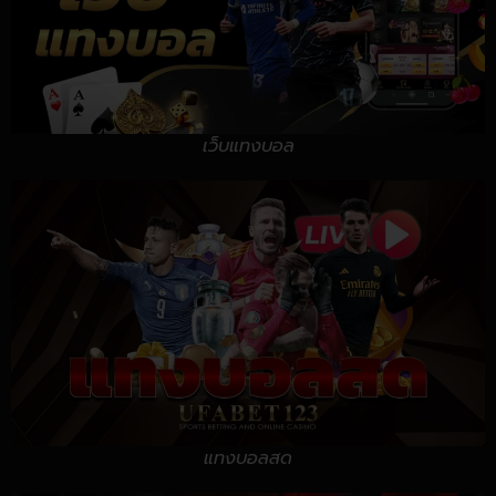
เว็บแทงบอล
แทงบอลสด