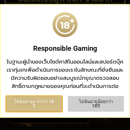
Responsible Gaming
ในฐานะผู้นำของเว็บไซต์คาสิโนออนไลน์และสปอร์ตบุ๊ค
เราทุ่มเทเพื่อดำเนินการของเราในลักษณะที่ยั่งยืนและ
มีความรับผิดชอบอย่างสมบูรณ์กรุณาตรวจสอบ
สิทธิ์ตามกฎหมายของคุณก่อนที่จะดำเนินการต่อ
ใช่ฉันอายุมากกว่า 18
ไม่ฉันอายุน้อยกว่า
ปี
18ปี