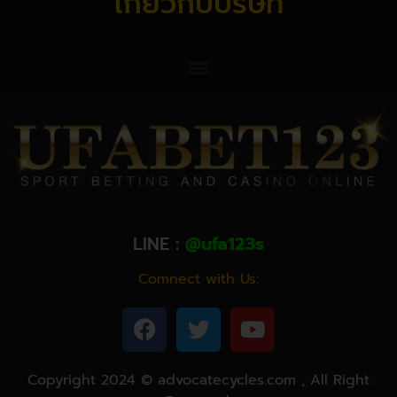
เกี่ยวกับบริษัท
LINE :
@ufa123s
Comnect with Us:
Copyright 2024 © advocatecycles.com , All Right