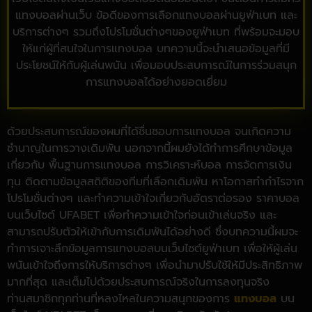
แทงบอลผ่านเว็บ ข้อดีของการเลือกแทงบอลผ่านยูฟ่าเบท และ
บริการต่างๆ รวมถึงโปรโมชั่นต่างๆของยูฟ่าเบท ที่พร้อมจะมอบ
ให้แก่ผู้ที่สนใจในการแทงบอล บทความนี้จะนำเสนอข้อมูลที่มี
ประโยชน์ให้กับผู้เล่นพนัน เพื่อมอบประสบการณ์ในการร่วมสนุก
การแทงบอลได้อย่างยอดเยี่ยม
ด้วยประสบการณ์ของผมที่ได้ชื่นชอบการแทงบอล จนเกิดความ
ชำนาญในการวางเดิมพัน นอกจากนี้ผมยังได้ทำการศึกษาข้อมูล
เกี่ยวกับ พื้นฐานการแทงบอล การวิเคราะห์บอล การจัดการเงิน
ทุน ติดตามข้อมูลสถิติของทีมที่เลือกเดิมพัน หาโอกาสทำกำไรจาก
โปรโมชั่นต่างๆ และทำความเข้าใจเกี่ยวกับอัตราต่อรอง ราคาบอล
บนเว็บไซต์ UFABET เพื่อทำความเข้าใจก่อนเข้าเล่นจริง และ
สามารถปรับตัวให้เข้ากับการเดิมพันได้อย่างดี ซึ่งบทความนี้ผมจะ
ทำการเจาะลึกข้อมูลการแทงบอลบนเว็บไซต์ยูฟ่าเบท เพื่อให้ผู้เล่น
พนันเข้าใจถึงการให้บริการต่างๆ เพื่อนำมาปรับใช้ให้มีประสิทธิภาพ
มากที่สุด และเต็มไปด้วยประสบการณ์จริงในการลงทุนจริง
ท่านสมาชิกทุกท่านที่หลงไหลในความสนุกของการ
แทงบอล
บน