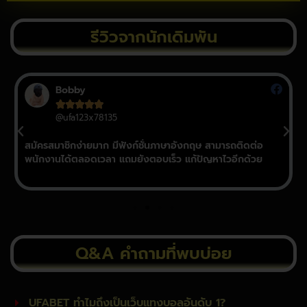
รีวิวจากนักเดิมพัน
Bobby





@ufa123x78135
สมัครสมาชิกง่ายมาก มีฟังก์ชั่นภาษาอังกฤษ สามารถติดต่อ
พนักงานได้ตลอดเวลา แถมยังตอบเร็ว แก้ปัญหาไวอีกด้วย
Q&A คำถามที่พบบ่อย
UFABET ทำไมถึงเป็นเว็บแทงบอลอันดับ 1?