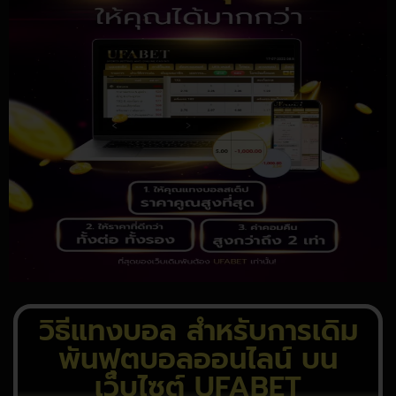
วิธีแทงบอล สำหรับการเดิม
พันฟุตบอลออนไลน์ บน
เว็บไซต์ UFABET