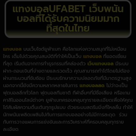
แทงบอลUFABET เว็บพนัน
บอลที่ได้รับความนิยมมาก
ที่สุดในไทย
แทงบอล
บนเว็บไซต์ยูฟ่าเบท คือโลกแห่งความสนุกที่ไม่เหมือน
ใคร เต็มไปด้วยคุณสมบัติที่ทำให้เป็นเว็บ
แทงบอล
ที่ยอดเยี่ยม
ที่สุด เริ่มต้นจากการทำธุรกรรมที่คล่องตัว
เว็บแทงบอล
มีระบบ
ฝาก-ถอนเงินที่ง่ายดายและรวดเร็ว คุณสามารถทำได้โดยไม่ต้อง
ผ่านกระบวนที่ซับซ้อน มีระบบรักษาความปลอดภัยที่มีมาตรฐานสูง
นอกจากนี้ยังมีความหลากหลายในการ
แทงบอลสด
ไม่ว่าจะเป็น
ฟุตบอลลีกทั่วโลก ฟุตบอลทีมชาติ กีฬาอื่นๆที่มีชื่อเสียง หรือเกม
คาสิโนออนไลน์ต่างๆ ยูฟ่าเบทครอบคลุมทุกรายละเอียดเพื่อให้คุณ
ได้สัมผัสความตื่นเต้นทุกรูปแบบ ด้วยระบบสตรีมมิ่งที่ไหลลื่น ทำให้
นักพนันเพลิดเพลินไปกับการแทงบอลอย่างไม่มีการสะดุด ร่วม
กับการวางแผนการแข่งขันและการวิเคราะห์ที่ครอบคลุมทุกราย
ละเอียด