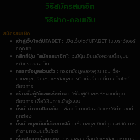
วิธีสมัครสมาชิก
วิธีฝาก-ถอนเงิน
สมัครสมาชิก :
เข้าสู่เว็บไซต์UFABET :
เปิดเว็บไซต์UFABET ในเบราว์เซอร์
ที่คุณใช้
คลิกที่ปุ่ม “สมัครสมาชิก”:
จะมีปุ่มเขียนข้อความนี้อยู่บน
หน้าแรกของเว็บ
กรอกข้อมูลส่วนตัว :
กรอกข้อมูลของคุณ เช่น ชื่อ-
นามสกุล, อีเมล, และข้อมูลการติดต่ออื่นๆ ที่ทางเว็บไซต์
ต้องการ
สร้างชื่อผู้ใช้และรหัสผ่าน :
ใส่ชื่อผู้ใช้และรหัสผ่านที่คุณ
ต้องการ เพื่อใช้ในการเข้าสู่ระบบ
ตั้งค่าคำถามป้องกัน :
เลือกคำถามป้องกันและให้คำตอบที่
ถูกต้อง
ตั้งค่าสกุลเงินที่ต้องการใช้ :
เลือกสกุลเงินที่คุณจะใช้ในการ
ทำรายการบนเว็บไซต์
เงื่อนไขและข้อตกลง :
ตรวจสอบเงื่อนไขและข้อตกลงการ