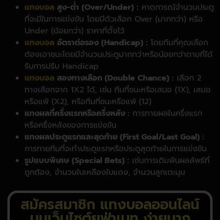
แทงบอล
สูง-ต่ำ (Over/Under) :
คาดการณ์จำนวนประตู
ที่จะมีในการแข่งขัน โดยมีตัวเลือก Over (มากกว่า) หรือ
Under (น้อยกว่า) ราคาที่ตั้งไว้
แทงบอล
อัตราต่อรอง (Handicap) :
โดยทีมที่คุณเลือก
ต้องเอาชนะโดยมีจำนวนประตูมากกว่าหรือน้อยกว่าตามที่ได้
รับการปรับ Handicap
แทงบอล
สองทางเลือก (Double Chance) :
เลือก 2
ทางเลือกจาก 1X2 ได้, เช่น ทีมที่ชนะหรือเสมอ (1X), เสมอ
หรือแพ้ (X2), หรือทีมที่ชนะหรือแพ้ (12)
แทงผลที่ครึ่งแรกหรือครึ่งหลัง :
การทายผลในครึ่งแรก
หรือครึ่งหลังของการแข่งขัน
แทงผลประตูแรกและสุดท้าย (First Goal/Last Goal) :
การทายทีมที่จะทำประตูแรกหรือประตูสุดท้ายในการแข่งขัน
รูปแบบพิเศษ (Special Bets) :
เช่นการเดิมพันผลลัพธ์ที่
ถูกต้อง, จำนวนใบเหลืองใบแดง, จำนวนลูกเตะมุม
สมัครสมาชิก แทงบอลออนไลน์
บนเว็บไซต์ยูฟ่าเบท ง่ายมาก