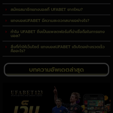
สมัครสมาชิกแทงบอลที่ UFABET ยากไหม?
แทงบอลUFABET มีความสะดวกสบายอย่างไร?
ทำไม UFABET ถึงเป็นแพลตฟอร์มที่น่าเชื่อถือในการแทง
บอล?
สิ่งที่ทำให้เว็บไซต์ แทงบอลUFABET เติบโตอย่างรวดเร็ว
คืออะไร?
บทความอัพเดตล่าสุด