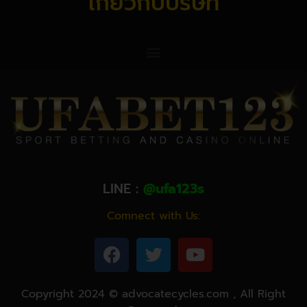
เกี่ยวกับบริษัท
LINE :
@ufa123s
Comnect with Us:
Copyright 2024 © advocatecycles.com , All Right