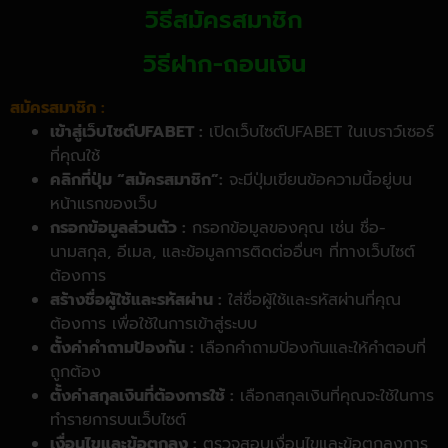
วิธีสมัครสมาชิก
วิธีฝาก-ถอนเงิน
สมัครสมาชิก :
เข้าสู่เว็บไซต์UFABET :
เปิดเว็บไซต์UFABET ในเบราว์เซอร์
ที่คุณใช้
คลิกที่ปุ่ม “สมัครสมาชิก”:
จะมีปุ่มเขียนข้อความนี้อยู่บน
หน้าแรกของเว็บ
กรอกข้อมูลส่วนตัว :
กรอกข้อมูลของคุณ เช่น ชื่อ-
นามสกุล, อีเมล, และข้อมูลการติดต่ออื่นๆ ที่ทางเว็บไซต์
ต้องการ
สร้างชื่อผู้ใช้และรหัสผ่าน :
ใส่ชื่อผู้ใช้และรหัสผ่านที่คุณ
ต้องการ เพื่อใช้ในการเข้าสู่ระบบ
ตั้งค่าคำถามป้องกัน :
เลือกคำถามป้องกันและให้คำตอบที่
ถูกต้อง
ตั้งค่าสกุลเงินที่ต้องการใช้ :
เลือกสกุลเงินที่คุณจะใช้ในการ
ทำรายการบนเว็บไซต์
เงื่อนไขและข้อตกลง :
ตรวจสอบเงื่อนไขและข้อตกลงการ