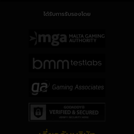
ได้รับการรับรองโดย