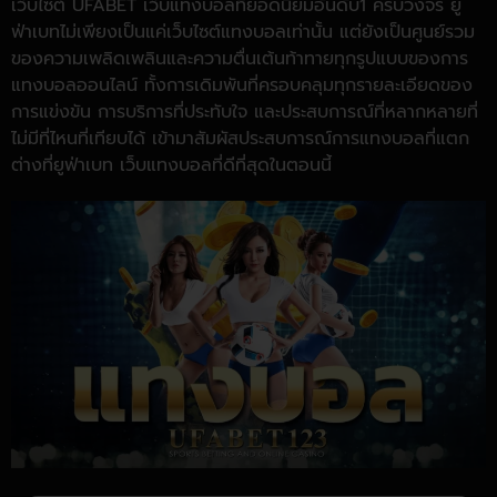
เ
ว็บไซต์ UFA
BET เว็บแทงบอลที่ยอดนิยมอันดับ1 ครบวงจร ยู
ฟ่าเบทไม่เพียงเป็นแค่เว็บไซต์แทงบอลเท่านั้น แต่ยังเป็นศูนย์รวม
ของความเพลิดเพลินและความตื่นเต้นท้าทายทุกรูปแบบของการ
แทงบอลออนไลน์
ทั้งการเดิมพันที่ครอบคลุมทุกรายละเอียดของ
การแข่งขัน การบริการที่ประทับใจ และประสบการณ์ที่หลากหลายที่
ไม่มีที่ไหนที่เทียบได้ เข้ามาสัมผัสประสบการณ์การแทงบอลที่แตก
ต่างที่ยูฟ่าเบท เว็บแทงบอลที่ดีที่สุดในตอนนี้