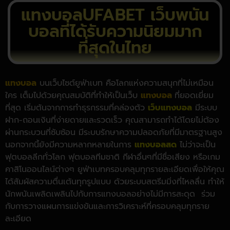
แทงบอลUFABET เว็บพนัน
บอลที่ได้รับความนิยมมาก
ที่สุดในไทย
แทงบอล
บนเว็บไซต์ยูฟ่าเบท คือโลกแห่งความสนุกที่ไม่เหมือน
ใคร เต็มไปด้วยคุณสมบัติที่ทำให้เป็นเว็บ
แทงบอล
ที่ยอดเยี่ยม
ที่สุด เริ่มต้นจากการทำธุรกรรมที่คล่องตัว
เว็บแทงบอล
มีระบบ
ฝาก-ถอนเงินที่ง่ายดายและรวดเร็ว คุณสามารถทำได้โดยไม่ต้อง
ผ่านกระบวนที่ซับซ้อน มีระบบรักษาความปลอดภัยที่มีมาตรฐานสูง
นอกจากนี้ยังมีความหลากหลายในการ
แทงบอลสด
ไม่ว่าจะเป็น
ฟุตบอลลีกทั่วโลก ฟุตบอลทีมชาติ กีฬาอื่นๆที่มีชื่อเสียง หรือเกม
คาสิโนออนไลน์ต่างๆ ยูฟ่าเบทครอบคลุมทุกรายละเอียดเพื่อให้คุณ
ได้สัมผัสความตื่นเต้นทุกรูปแบบ ด้วยระบบสตรีมมิ่งที่ไหลลื่น ทำให้
นักพนันเพลิดเพลินไปกับการแทงบอลอย่างไม่มีการสะดุด ร่วม
กับการวางแผนการแข่งขันและการวิเคราะห์ที่ครอบคลุมทุกราย
ละเอียด