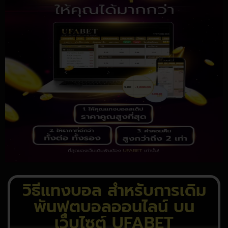
วิธีแทงบอล สำหรับการเดิม
พันฟุตบอลออนไลน์ บน
เว็บไซต์ UFABET