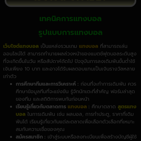
เทคนิคการแทงบอล
รูปแบบการแทงบอล
เว็บไซต์แทงบอล
เป็นแหล่งรวมเกม
แทงบอล
ที่สามารถเล่น
ออนไลน์ได้ สามารถทำนายผลล่วงหน้าของแมตช์ฟุตบอลระดับสูง
ที่จะเกิดขึ้นในวัน หรือสัปดาห์ถัดไป ปัจจุบันการลงเดิมพันขั้นต่ำใช้
เงินเพียง 10 บาท และอาจได้รับผลตอบแทนเป็นเงินรางวัลหลาย
เท่าตัว
การศึกษาทีมและการวิเคราะห์ :
ก่อนที่จะทำการเดิมพัน ควร
ศึกษาข้อมูลทีมที่จะแข่งขัน รู้จักนักเตะที่สำคัญ ฟอร์มล่าสุด
ของทีม และสถิติการพบกันก่อนหน้า
เรียนรู้เกี่ยวกับตลาดการ
แทงบอล
:
ศึกษาตลาด
สูตรแทง
บอล
ในการเดิมพัน เช่น ผลบอล, การทำประตู, ราคาที่เดิม
พันได้ เรียนรู้เกี่ยวกับแต่ละตลาดเพื่อเลือกตัวเลือกที่เหมาะ
สมกับความเชื่อของคุณ
สมัครสมาชิก :
เข้าสู่ระบบหรือลงทะเบียนเพื่อสร้างบัญชีผู้ใช้