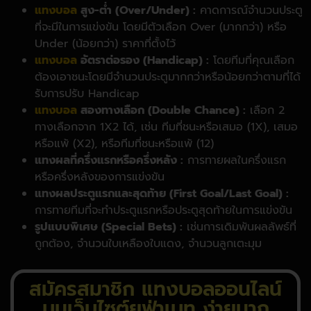
แทงบอล
สูง-ต่ำ (Over/Under) :
คาดการณ์จำนวนประตู
ที่จะมีในการแข่งขัน โดยมีตัวเลือก Over (มากกว่า) หรือ
Under (น้อยกว่า) ราคาที่ตั้งไว้
แทงบอล
อัตราต่อรอง (Handicap) :
โดยทีมที่คุณเลือก
ต้องเอาชนะโดยมีจำนวนประตูมากกว่าหรือน้อยกว่าตามที่ได้
รับการปรับ Handicap
แทงบอล
สองทางเลือก (Double Chance) :
เลือก 2
ทางเลือกจาก 1X2 ได้, เช่น ทีมที่ชนะหรือเสมอ (1X), เสมอ
หรือแพ้ (X2), หรือทีมที่ชนะหรือแพ้ (12)
แทงผลที่ครึ่งแรกหรือครึ่งหลัง :
การทายผลในครึ่งแรก
หรือครึ่งหลังของการแข่งขัน
แทงผลประตูแรกและสุดท้าย (First Goal/Last Goal) :
การทายทีมที่จะทำประตูแรกหรือประตูสุดท้ายในการแข่งขัน
รูปแบบพิเศษ (Special Bets) :
เช่นการเดิมพันผลลัพธ์ที่
ถูกต้อง, จำนวนใบเหลืองใบแดง, จำนวนลูกเตะมุม
สมัครสมาชิก แทงบอลออนไลน์
บนเว็บไซต์ยูฟ่าเบท ง่ายมาก