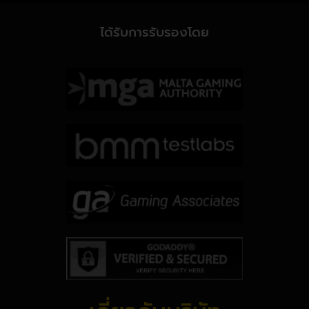
ได้รับการรับรองโดย