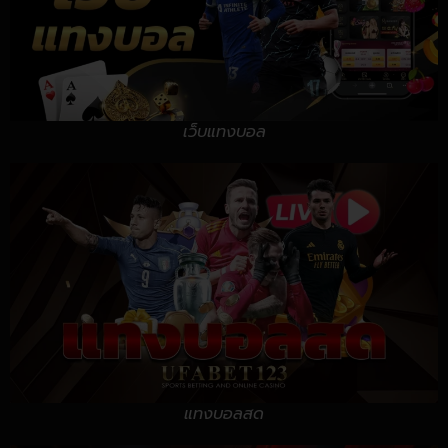
เว็บแทงบอล
แทงบอลสด