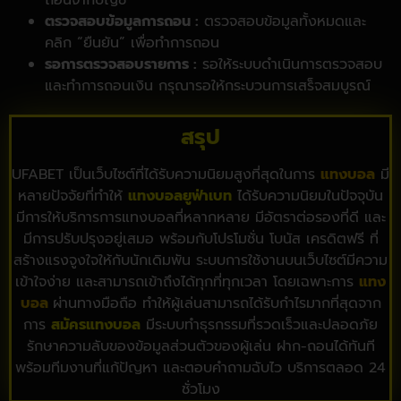
ตรวจสอบข้อมูลการถอน :
ตรวจสอบข้อมูลทั้งหมดและ
คลิก “ยืนยัน” เพื่อทำการถอน
รอการตรวจสอบรายการ :
รอให้ระบบดำเนินการตรวจสอบ
และทำการถอนเงิน กรุณารอให้กระบวนการเสร็จสมบูรณ์
สรุป
UFABET เป็นเว็บไซต์ที่ได้รับความนิยมสูงที่สุดในการ
แทงบอล
มี
หลายปัจจัยที่ทำให้
แทงบอลยูฟ่าเบท
ได้รับความนิยมในปัจจุบัน
มีการให้บริการการแทงบอลที่หลากหลาย มีอัตราต่อรองที่ดี และ
มีการปรับปรุงอยู่เสมอ พร้อมกับโปรโมชั่น โบนัส เครดิตฟรี ที่
สร้างแรงจูงใจให้กับนักเดิมพัน ระบบการใช้งานบนเว็บไซต์มีความ
เข้าใจง่าย และสามารถเข้าถึงได้ทุกที่ทุกเวลา โดยเฉพาะการ
แทง
บอล
ผ่านทางมือถือ ทำให้ผู้เล่นสามารถได้รับกำไรมากที่สุดจาก
การ
สมัครแทงบอล
มีระบบทำธุรกรรมที่รวดเร็วและปลอดภัย
รักษาความลับของข้อมูลส่วนตัวของผู้เล่น ฝาก-ถอนได้ทันที
พร้อมทีมงานที่แก้ปัญหา และตอบคำถามฉับไว บริการตลอด 24
ชั่วโมง