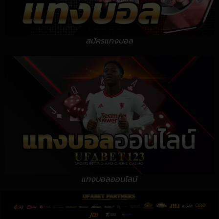
สมัครแทงบอล
แทงบอลออนไลน์