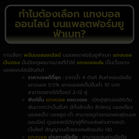
ทำไมต้องเลือก แทงบอล
ออนไลน์ บนแพลตฟอร์มยู
ฟ่าเบท?
การเลือก
พนันบอลออนไลน์
บนแพลตฟอร์มยูฟ่าเบท
แทงบอล
เว็บตรง
นั้นมีเหตุผลมากมายที่ทำให้
แทงบอลufa
เป็นเว็บแทง
บอลออนไลน์อันดับ1
ราคาบอลดีที่สุด :
ราคาน้ำ 4 ตังค์ คืนค่าคอมมิชชั่น
แทงบอล 0.5% แทงบอลสเต็ปขั้นต่ำ 10 บาท
สามารถแทงได้ตั้งแต่ 2-12 คู่
ฟังก์ชั่น
แทงบอล
ครบวงจร
:
เปิดคู่ฟุตบอลให้เดิม
พันมากกว่าเว็บอื่นๆ มีทั้งลีกเล็ก ลีกใหญ่ บอลเดี่ยว
บอลสเต็ป บอลสูง-ต่ำ สามารถดูถ่ายทอดสดฟุตบอล
ออนไลน์ ดูบอลสดได้ทุกคู่ที่ท่านเล่นผ่านทางหน้า
เว็บไซต์ สัญญาณเร็วแรงคมชัดระดับ HD
แทงบอล
ผ่านทางมือถือ :
สามารถเล่นผ่านมือถือ