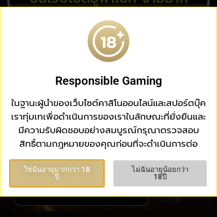
Responsible Gaming
ในฐานะผู้นำของเว็บไซต์คาสิโนออนไลน์และสปอร์ตบุ๊ค
เราทุ่มเทเพื่อดำเนินการของเราในลักษณะที่ยั่งยืนและ
มีความรับผิดชอบอย่างสมบูรณ์กรุณาตรวจสอบ
สิทธิ์ตามกฎหมายของคุณก่อนที่จะดำเนินการต่อ
ใช่ฉันอายุมากกว่า 18
ไม่ฉันอายุน้อยกว่า
ปี
18ปี