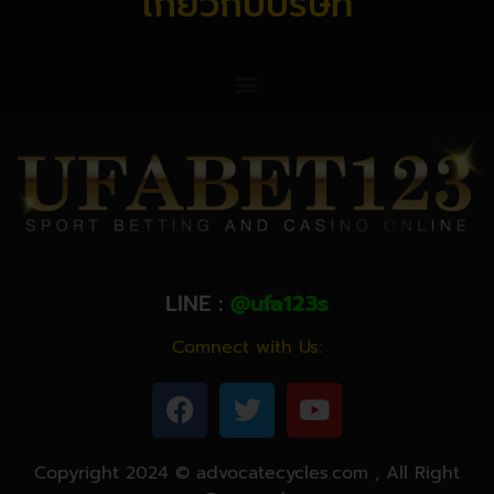
เกี่ยวกับบริษัท
LINE :
@ufa123s
Comnect with Us:
Copyright 2024 © advocatecycles.com , All Right