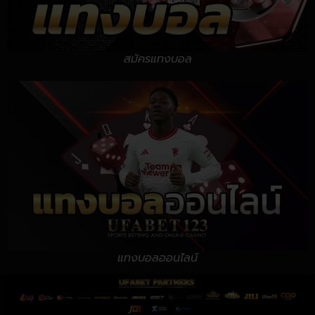
สมัครแทงบอล
แทงบอลออนไลน์