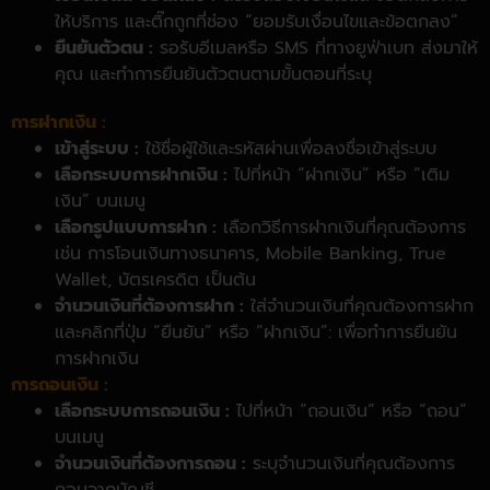
ให้บริการ และติ๊กถูกที่ช่อง “ยอมรับเงื่อนไขและข้อตกลง”
ยืนยันตัวตน :
รอรับอีเมลหรือ SMS ที่ทางยูฟ่าเบท ส่งมาให้
คุณ และทำการยืนยันตัวตนตามขั้นตอนที่ระบุ
การฝากเงิน :
เข้าสู่ระบบ :
ใช้ชื่อผู้ใช้และรหัสผ่านเพื่อลงชื่อเข้าสู่ระบบ
เลือกระบบการฝากเงิน :
ไปที่หน้า “ฝากเงิน” หรือ “เติม
เงิน” บนเมนู
เลือกรูปแบบการฝาก :
เลือกวิธีการฝากเงินที่คุณต้องการ
เช่น การโอนเงินทางธนาคาร, Mobile Banking, True
Wallet, บัตรเครดิต เป็นต้น
จำนวนเงินที่ต้องการฝาก :
ใส่จำนวนเงินที่คุณต้องการฝาก
และคลิกที่ปุ่ม “ยืนยัน” หรือ “ฝากเงิน”: เพื่อทำการยืนยัน
การฝากเงิน
การถอนเงิน :
เลือกระบบการถอนเงิน :
ไปที่หน้า “ถอนเงิน” หรือ “ถอน”
บนเมนู
จำนวนเงินที่ต้องการถอน :
ระบุจำนวนเงินที่คุณต้องการ
ถอนจากบัญชี