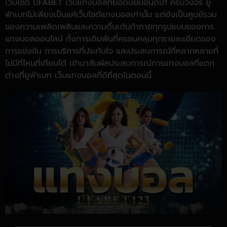
เ
ว็บไซต์ UFA
BET เว็บแทงบอลที่ยอดนิยมอันดับ1 ครบวงจร ยู
ฟ่าเบทไม่เพียงเป็นแค่เว็บไซต์แทงบอลเท่านั้น แต่ยังเป็นศูนย์รวม
ของความเพลิดเพลินและความตื่นเต้นท้าทายทุกรูปแบบของการ
แทงบอลออนไลน์
ทั้งการเดิมพันที่ครอบคลุมทุกรายละเอียดของ
การแข่งขัน การบริการที่ประทับใจ และประสบการณ์ที่หลากหลายที่
ไม่มีที่ไหนที่เทียบได้ เข้ามาสัมผัสประสบการณ์การแทงบอลที่แตก
ต่างที่ยูฟ่าเบท เว็บแทงบอลที่ดีที่สุดในตอนนี้