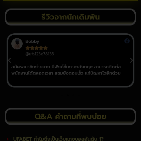
รีวิวจากนักเดิมพัน
Bobby





@ufa123x78135
สมัครสมาชิกง่ายมาก มีฟังก์ชั่นภาษาอังกฤษ สามารถติดต่อ
พนักงานได้ตลอดเวลา แถมยังตอบเร็ว แก้ปัญหาไวอีกด้วย
Q&A คำถามที่พบบ่อย
UFABET ทำไมถึงเป็นเว็บแทงบอลอันดับ 1?