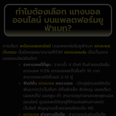
ทำไมต้องเลือก แทงบอล
ออนไลน์ บนแพลตฟอร์มยู
ฟ่าเบท?
การเลือก
พนันบอลออนไลน์
บนแพลตฟอร์มยูฟ่าเบท
แทงบอล
เว็บตรง
นั้นมีเหตุผลมากมายที่ทำให้
แทงบอลufa
เป็นเว็บแทง
บอลออนไลน์อันดับ1
ราคาบอลดีที่สุด :
ราคาน้ำ 4 ตังค์ คืนค่าคอมมิชชั่น
แทงบอล 0.5% แทงบอลสเต็ปขั้นต่ำ 10 บาท
สามารถแทงได้ตั้งแต่ 2-12 คู่
ฟังก์ชั่น
แทงบอล
ครบวงจร
:
เปิดคู่ฟุตบอลให้เดิม
พันมากกว่าเว็บอื่นๆ มีทั้งลีกเล็ก ลีกใหญ่ บอลเดี่ยว
บอลสเต็ป บอลสูง-ต่ำ สามารถดูถ่ายทอดสดฟุตบอล
ออนไลน์ ดูบอลสดได้ทุกคู่ที่ท่านเล่นผ่านทางหน้า
เว็บไซต์ สัญญาณเร็วแรงคมชัดระดับ HD
แทงบอล
ผ่านทางมือถือ :
สามารถเล่นผ่านมือถือ