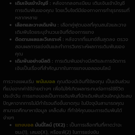
เติมเงินเข้าบัญชี :
หลังจากลงทะเบียน เติมเงินเข้าบัญชี
การเดิมพันของคุณ โดยเว็บไซต์มีช่องทางการทำธุรกรรมที่
หลากหลาย
เลือกและวางเดิมพัน :
เลือกคู่ฟุตบอลที่คุณสนใจและวาง
เดิมพันโดยระบุจำนวนเงินที่ต้องการแทง
ติดตามผลและวิเคราะห์ :
หลังจากที่แมทช์สิ้นสุดลง ตรวจ
สอบผลการแข่งขันและทำการวิเคราะห์ผลการเดิมพันของ
คุณ
เดิมพันอย่างมีสติ :
การเดิมพันอย่างมีสติและการจัดการ
เงินเป็นเรื่องที่สำคัญมากในการแทงบอลออนไลน์
การวางแผนเริ่ม
พนันบอล
คุณต้องมีเงินที่ใช้ลงทุน เป็นเงินส่วน
ที่แบ่งจากค่าใช้จ่ายต่างๆ เพื่อไม่ให้เกิดผลกระทบต่อการใช้ชีวิต
ประจำวัน การแทงบอลเป็นการเดิมพันที่นักเดิมพันส่วนใหญ่ประสบ
ปัญหาจากการไม่มีกำไรจนถึงขั้นขาดทุน ในปัจจุบันสามารถคุณ
สามารถศึกษาหาข้อมูล เคล็ดลับ ที่ทำให้คุณชนะการเดิมพันได้
ง่ายๆ
แทงบอล
มันนี่ไลน์ (1X2) :
เป็นการเลือกทีมที่คาดว่าจะ
ชนะ(1), เสมอ(X), หรือแพ้(2) ในการแข่งขัน