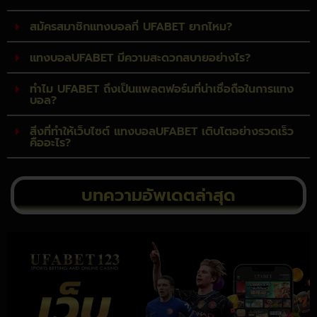
สมัครสมาชิกแทงบอลที่ UFABET ยากไหม?
แทงบอลUFABET มีความสะดวกสบายอย่างไร?
ทำไม UFABET ถึงเป็นแพลตฟอร์มที่น่าเชื่อถือในการแทง
บอล?
สิ่งที่ทำให้เว็บไซต์ แทงบอลUFABET เติบโตอย่างรวดเร็ว
คืออะไร?
บทความอัพเดตล่าสุด