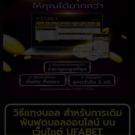
วิธีแทงบอล สำหรับการเดิม
พันฟุตบอลออนไลน์ บน
เว็บไซต์ UFABET