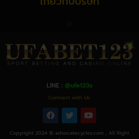
เกี่ยวกับบริษัท
LINE :
@ufa123s
Comnect with Us:
Copyright 2024 © advocatecycles.com , All Right