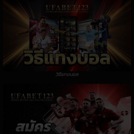
วิธีแทงบอล