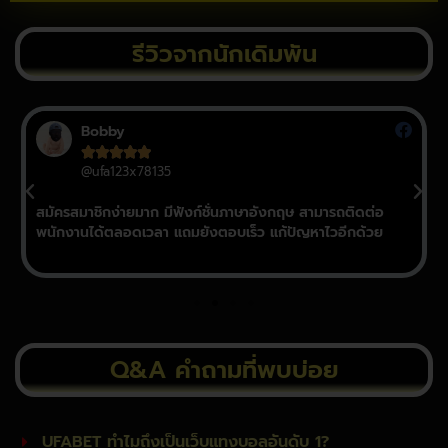
รีวิวจากนักเดิมพัน
Bobby





@ufa123x78135
สมัครสมาชิกง่ายมาก มีฟังก์ชั่นภาษาอังกฤษ สามารถติดต่อ
พนักงานได้ตลอดเวลา แถมยังตอบเร็ว แก้ปัญหาไวอีกด้วย
Q&A คำถามที่พบบ่อย
UFABET ทำไมถึงเป็นเว็บแทงบอลอันดับ 1?