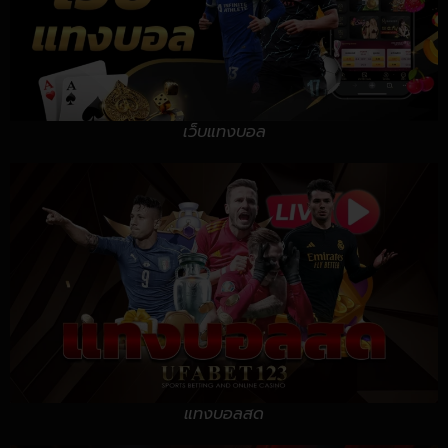
เว็บแทงบอล
แทงบอลสด