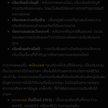
เติมเงินเข้าบัญชี :
หลังจากลงทะเบียน เติมเงินเข้าบัญชี
การเดิมพันของคุณ โดยเว็บไซต์มีช่องทางการทำธุรกรรมที่
หลากหลาย
เลือกและวางเดิมพัน :
เลือกคู่ฟุตบอลที่คุณสนใจและวาง
เดิมพันโดยระบุจำนวนเงินที่ต้องการแทง
ติดตามผลและวิเคราะห์ :
หลังจากที่แมทช์สิ้นสุดลง ตรวจ
สอบผลการแข่งขันและทำการวิเคราะห์ผลการเดิมพันของ
คุณ
เดิมพันอย่างมีสติ :
การเดิมพันอย่างมีสติและการจัดการ
เงินเป็นเรื่องที่สำคัญมากในการแทงบอลออนไลน์
การวางแผนเริ่ม
พนันบอล
คุณต้องมีเงินที่ใช้ลงทุน เป็นเงินส่วน
ที่แบ่งจากค่าใช้จ่ายต่างๆ เพื่อไม่ให้เกิดผลกระทบต่อการใช้ชีวิต
ประจำวัน การแทงบอลเป็นการเดิมพันที่นักเดิมพันส่วนใหญ่ประสบ
ปัญหาจากการไม่มีกำไรจนถึงขั้นขาดทุน ในปัจจุบันสามารถคุณ
สามารถศึกษาหาข้อมูล เคล็ดลับ ที่ทำให้คุณชนะการเดิมพันได้
ง่ายๆ
แทงบอล
มันนี่ไลน์ (1X2) :
เป็นการเลือกทีมที่คาดว่าจะ
ชนะ(1), เสมอ(X), หรือแพ้(2) ในการแข่งขัน