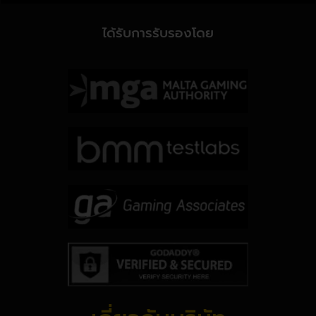
ได้รับการรับรองโดย