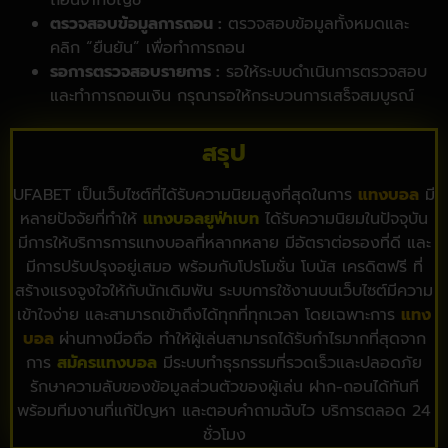
ตรวจสอบข้อมูลการถอน :
ตรวจสอบข้อมูลทั้งหมดและ
คลิก “ยืนยัน” เพื่อทำการถอน
รอการตรวจสอบรายการ :
รอให้ระบบดำเนินการตรวจสอบ
และทำการถอนเงิน กรุณารอให้กระบวนการเสร็จสมบูรณ์
สรุป
UFABET เป็นเว็บไซต์ที่ได้รับความนิยมสูงที่สุดในการ
แทงบอล
มี
หลายปัจจัยที่ทำให้
แทงบอลยูฟ่าเบท
ได้รับความนิยมในปัจจุบัน
มีการให้บริการการแทงบอลที่หลากหลาย มีอัตราต่อรองที่ดี และ
มีการปรับปรุงอยู่เสมอ พร้อมกับโปรโมชั่น โบนัส เครดิตฟรี ที่
สร้างแรงจูงใจให้กับนักเดิมพัน ระบบการใช้งานบนเว็บไซต์มีความ
เข้าใจง่าย และสามารถเข้าถึงได้ทุกที่ทุกเวลา โดยเฉพาะการ
แทง
บอล
ผ่านทางมือถือ ทำให้ผู้เล่นสามารถได้รับกำไรมากที่สุดจาก
การ
สมัครแทงบอล
มีระบบทำธุรกรรมที่รวดเร็วและปลอดภัย
รักษาความลับของข้อมูลส่วนตัวของผู้เล่น ฝาก-ถอนได้ทันที
พร้อมทีมงานที่แก้ปัญหา และตอบคำถามฉับไว บริการตลอด 24
ชั่วโมง