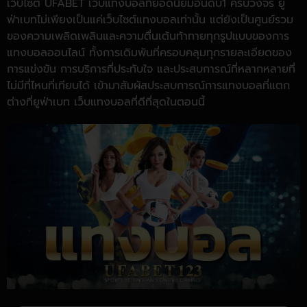
เ
ว็บไซต์ UFA
BET เว็บแทงบอลที่ยอดนิยมอันดับ1 ครบวงจร ยู
ฟ่าเบทไม่เพียงเป็นแค่เว็บไซต์แทงบอลเท่านั้น แต่ยังเป็นศูนย์รวม
ของความเพลิดเพลินและความตื่นเต้นท้าทายทุกรูปแบบของการ
แทงบอลออนไลน์
ทั้งการเดิมพันที่ครอบคลุมทุกรายละเอียดของ
การแข่งขัน การบริการที่ประทับใจ และประสบการณ์ที่หลากหลายที่
ไม่มีที่ไหนที่เทียบได้ เข้ามาสัมผัสประสบการณ์การแทงบอลที่แตก
ต่างที่ยูฟ่าเบท เว็บแทงบอลที่ดีที่สุดในตอนนี้