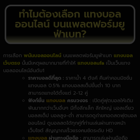
ทำไมต้องเลือก แทงบอล
ออนไลน์ บนแพลตฟอร์มยู
ฟ่าเบท?
การเลือก
พนันบอลออนไลน์
บนแพลตฟอร์มยูฟ่าเบท
แทงบอล
เว็บตรง
นั้นมีเหตุผลมากมายที่ทำให้
แทงบอลufa
เป็นเว็บแทง
บอลออนไลน์อันดับ1
ราคาบอลดีที่สุด :
ราคาน้ำ 4 ตังค์ คืนค่าคอมมิชชั่น
แทงบอล 0.5% แทงบอลสเต็ปขั้นต่ำ 10 บาท
สามารถแทงได้ตั้งแต่ 2-12 คู่
ฟังก์ชั่น
แทงบอล
ครบวงจร
:
เปิดคู่ฟุตบอลให้เดิม
พันมากกว่าเว็บอื่นๆ มีทั้งลีกเล็ก ลีกใหญ่ บอลเดี่ยว
บอลสเต็ป บอลสูง-ต่ำ สามารถดูถ่ายทอดสดฟุตบอล
ออนไลน์ ดูบอลสดได้ทุกคู่ที่ท่านเล่นผ่านทางหน้า
เว็บไซต์ สัญญาณเร็วแรงคมชัดระดับ HD
แทงบอล
ผ่านทางมือถือ :
สามารถเล่นผ่านมือถือ