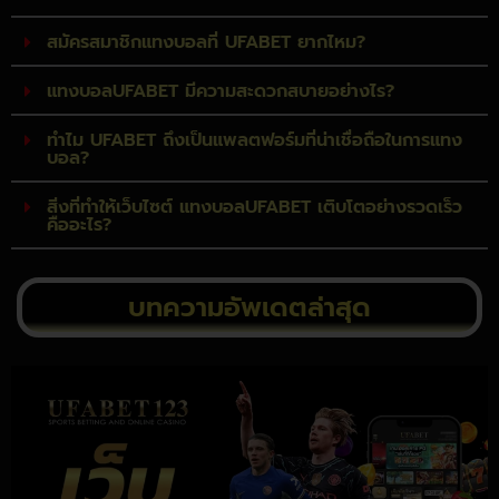
สมัครสมาชิกแทงบอลที่ UFABET ยากไหม?
แทงบอลUFABET มีความสะดวกสบายอย่างไร?
ทำไม UFABET ถึงเป็นแพลตฟอร์มที่น่าเชื่อถือในการแทง
บอล?
สิ่งที่ทำให้เว็บไซต์ แทงบอลUFABET เติบโตอย่างรวดเร็ว
คืออะไร?
บทความอัพเดตล่าสุด