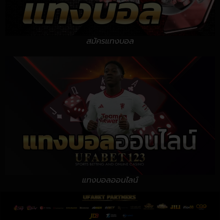
สมัครแทงบอล
แทงบอลออนไลน์