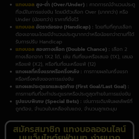
แทงบอล
สูง-ต่ำ (Over/Under) :
คาดการณ์จำนวนประตู
ที่จะมีในการแข่งขัน โดยมีตัวเลือก Over (มากกว่า) หรือ
Under (น้อยกว่า) ราคาที่ตั้งไว้
แทงบอล
อัตราต่อรอง (Handicap) :
โดยทีมที่คุณเลือก
ต้องเอาชนะโดยมีจำนวนประตูมากกว่าหรือน้อยกว่าตามที่ได้
รับการปรับ Handicap
แทงบอล
สองทางเลือก (Double Chance) :
เลือก 2
ทางเลือกจาก 1X2 ได้, เช่น ทีมที่ชนะหรือเสมอ (1X), เสมอ
หรือแพ้ (X2), หรือทีมที่ชนะหรือแพ้ (12)
แทงผลที่ครึ่งแรกหรือครึ่งหลัง :
การทายผลในครึ่งแรก
หรือครึ่งหลังของการแข่งขัน
แทงผลประตูแรกและสุดท้าย (First Goal/Last Goal) :
การทายทีมที่จะทำประตูแรกหรือประตูสุดท้ายในการแข่งขัน
รูปแบบพิเศษ (Special Bets) :
เช่นการเดิมพันผลลัพธ์ที่
ถูกต้อง, จำนวนใบเหลืองใบแดง, จำนวนลูกเตะมุม
สมัครสมาชิก แทงบอลออนไลน์
บนเว็บไซต์ยูฟ่าเบท ง่ายมาก