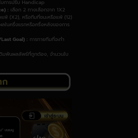
้รับการปรับ Handicap
e) :
เลือก 2 ทางเลือกจาก 1X2
อแพ้ (X2), หรือทีมที่ชนะหรือแพ้ (12)
ลในครึ่งแรกหรือครึ่งหลังของการ
Last Goal) :
การทายทีมที่จะทำ
ดิมพันผลลัพธ์ที่ถูกต้อง, จำนวนใบ
าก