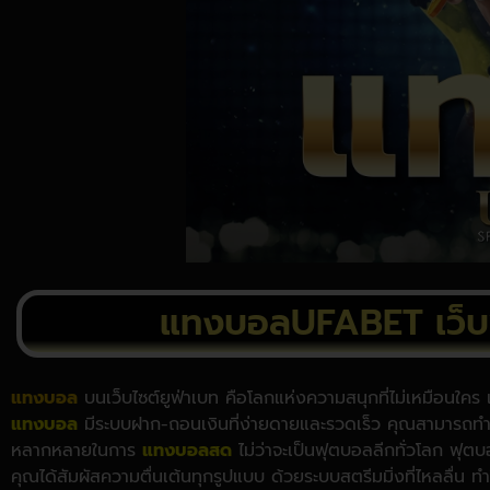
แทงบอลUFABET เว็บพน
แทงบอล
บนเว็บไซต์ยูฟ่าเบท คือโลกแห่งความสนุกที่ไม่เหมือนใคร เ
แทงบอล
มีระบบฝาก-ถอนเงินที่ง่ายดายและรวดเร็ว คุณสามารถทำได
หลากหลายในการ
แทงบอลสด
ไม่ว่าจะเป็นฟุตบอลลีกทั่วโลก ฟุตบอ
คุณได้สัมผัสความตื่นเต้นทุกรูปแบบ ด้วยระบบสตรีมมิ่งที่ไหลลื่