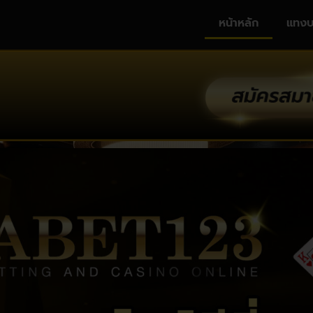
หน้าหลัก
แทงบ