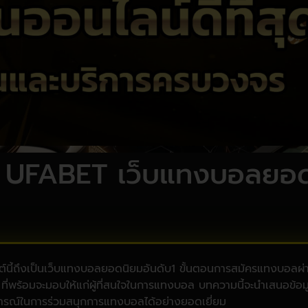
์ UFABET เว็บแทงบอลยอด
ต์นี้ถึงเป็นเว็บแทงบอลยอดนิยมอันดับ1 ขั้นตอนการสมัครแทงบอลผ
่พร้อมจะมอบให้แก่ผู้ที่สนใจในการแทงบอล บทความนี้จะนำเสนอข้อมูลที่
รณ์ในการร่วมสนุกการแทงบอลได้อย่างยอดเยี่ยม