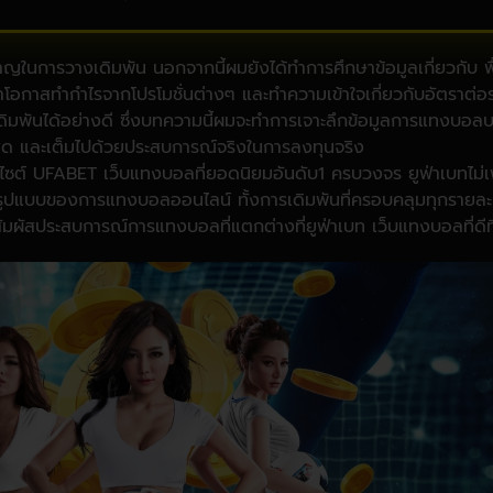
ในการวางเดิมพัน นอกจากนี้ผมยังได้ทำการศึกษาข้อมูลเกี่ยวกับ พ
 หาโอกาสทำกำไรจากโปรโมชั่นต่างๆ และทำความเข้าใจเกี่ยวกับอัตรา
ดิมพันได้อย่างดี ซึ่งบทความนี้ผมจะทำการเจาะลึกข้อมูลการแทงบอลบนเว
ที่สุด และเต็มไปด้วยประสบการณ์จริงในการลงทุนจริง
บไซต์ UFA
BET เว็บแทงบอลที่ยอดนิยมอันดับ1 ครบวงจร ยูฟ่าเบทไม่เพ
กรูปแบบของการ
แทงบอลออนไลน์
ทั้งการเดิมพันที่ครอบคลุมทุกรายละ
มาสัมผัสประสบการณ์การแทงบอลที่แตกต่างที่ยูฟ่าเบท เว็บแทงบอลที่ดีที