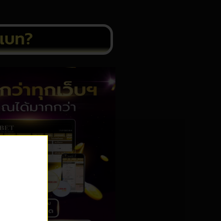
าเบท?