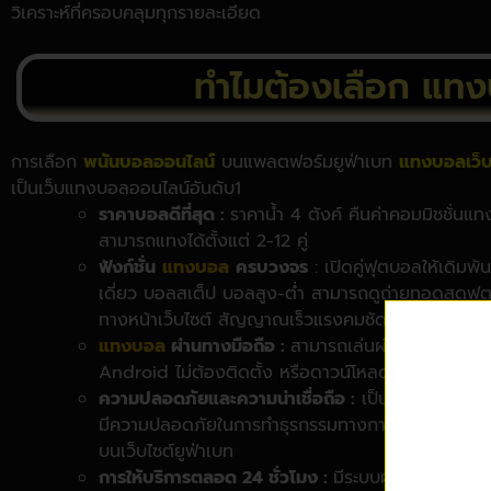
วิเคราะห์ที่ครอบคลุมทุกรายละเอียด
ทำไมต้องเลือก แท
การเลือก
พนันบอลออนไลน์
บนแพลตฟอร์มยูฟ่าเบท
แทงบอลเว็
เป็นเว็บแทงบอลออนไลน์อันดับ1
ราคาบอลดีที่สุด :
ราคาน้ำ 4 ตังค์ คืนค่าคอมมิชชั่น
สามารถแทงได้ตั้งแต่ 2-12 คู่
ฟังก์ชั่น
แทงบอล
ครบวงจร
:
เปิดคู่ฟุตบอลให้เดิมพั
เดี่ยว บอลสเต็ป บอลสูง-ต่ำ สามารถดูถ่ายทอดสดฟุตบอ
ทางหน้าเว็บไซต์ สัญญาณเร็วแรงคมชัดระดับ HD
แทงบอล
ผ่านทางมือถือ :
สามารถเล่นผ่านมือถือ หร
Android ไม่ต้องติดตั้ง หรือดาวน์โหลดแอปพลิเคชั่น เล
ความปลอดภัยและความน่าเชื่อถือ :
เป็นแพลตฟอร์มที่มี
มีความปลอดภัยในการทำธุรกรรมทางการเงิน และดูแลข้อมู
บนเว็บไซต์ยูฟ่าเบท
การให้บริการตลอด 24 ชั่วโมง :
มีระบบฝาก-ถอนเงินอัต