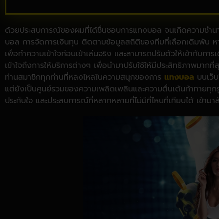
ด้วยประสบการณ์ของผมที่ได้ชื่นชอบการแทงบอล จนเกิดความชำนาญ
บอล การจัดการเงินทุน ติดตามข้อมูลสถิติของทีมที่เลือกเดิมพัน
เพื่อทำความเข้าใจก่อนเข้าเล่นจริง และสามารถปรับตัวให้เข้ากับการเ
เข้าใจถึงการให้บริการต่างๆ เพื่อนำมาปรับใช้ให้มีประสิทธิภาพมาก
ท่านสมาชิกทุกท่านที่หลงไหลในความสนุกของการ
แทงบอล
บนเ
ว็
แต่ยังเป็นศูนย์รวมของความเพลิดเพลินและความตื่นเต้นท้าทายทุ
ประทับใจ และประสบการณ์ที่หลากหลายที่ไม่มีที่ไหนที่เทียบได้ เข้า