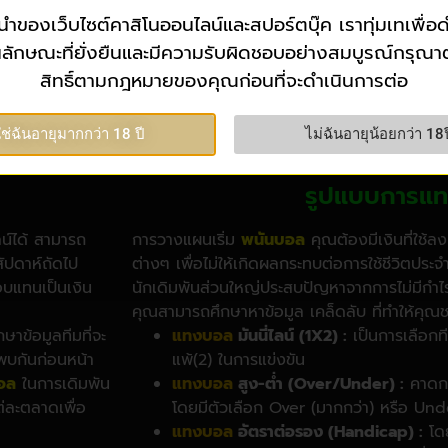
โมง
้นำของเว็บไซต์คาสิโนออนไลน์และสปอร์ตบุ๊ค เราทุ่มเทเพื่อ
งๆ สำหรับผู้เล่นใหม่และเก่า เพื่อเพิ่มความน่า
ลักษณะที่ยั่งยืนและมีความรับผิดชอบอย่างสมบูรณ์กรุ
สิทธิ์ตามกฎหมายของคุณก่อนที่จะดำเนินการต่อ
ดิมพันฟุตบอลออนไลน์ บนเว็บไซ
ใช่ฉันอายุมากกว่า 18 ปี
ไม่ฉันอายุน้อยกว่า 18ป
รูปแบบการแ
น์ได้ สามารถ
การวางแผนเริ่ม
พนันบอล
คุณต้องมีเงินที่ใช้ลงท
ัปดาห์ถัดไป
ต่างๆ เพื่อไม่ให้เกิดผลกระทบต่อการใช้ชีวิตประ
ตอบแทนเป็นเงิน
นักเดิมพันส่วนใหญ่ประสบปัญหาจากการไม่มีกำไร
คุณสามารถศึกษาหาข้อมูล เคล็ดลับ ที่ทำให้คุณ
ษาข้อมูลทีมที่จะ
แทงบอล
มันนี่ไลน์ (1X2) :
เป็นการเลือกที
รพบกันก่อนหน้า
แพ้(2) ในการแข่งขัน
อล
ในการเดิมพัน
แทงบอล
สูง-ต่ำ (Over/Under) :
คาดกา
ต่ละตลาดเพื่อ
โดยมีตัวเลือก Over (มากกว่า) หรือ Under 
แทงบอล
อัตราต่อรอง (Handicap) :
โดย