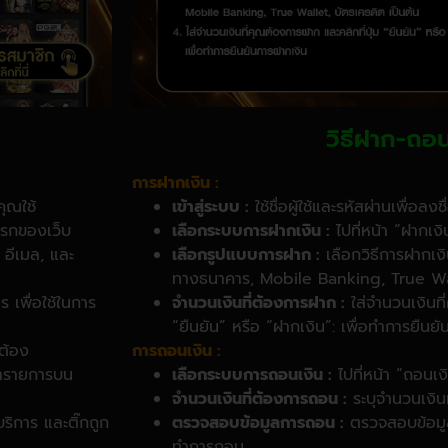
วิธีฝาก-ถอน
การฝากเงิน :
คุณใช้
เข้าสู่ระบบ :
ใช้ชื่อผู้ใช้และรหัสผ่านเพื่อลงชื
าแรกของเว็บ
เลือกระบบการฝากเงิน :
ไปที่หน้า “ฝากเงิ
 อีเมล, และ
เลือกรูปแบบการฝาก :
เลือกวิธีการฝากเงิ
ทางธนาคาร, Mobile Banking, True Wall
าร เพื่อใช้ในการ
จำนวนเงินที่ต้องการฝาก :
ใส่จำนวนเงินที
“ยืนยัน” หรือ “ฝากเงิน”: เพื่อทำการยืนย
ต้อง
การถอนเงิน :
ทำรายการบน
เลือกระบบการถอนเงิน :
ไปที่หน้า “ถอนเง
จำนวนเงินที่ต้องการถอน :
ระบุจำนวนเงิน
ิการ และติ๊กถูก
ตรวจสอบข้อมูลการถอน :
ตรวจสอบข้อมูลท
ทำการถอน