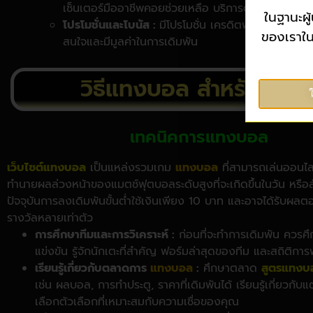
เซ็นเตอร์มืออาชีพคอยช่วยเหลือ บริการตลอด 24 ชั่ว
ในฐานะผู
โปรโมชั่นและโบนัส :
มีโปรโมชั่น เครดิตฟรี และโบนัสต่า
ของเราใน
สนใจและมีมูลค่าในการเดิมพัน
วิธีแทงบอล สำหรับการเ
เทคนิคการแทงบอล
เว็บไซต์แทงบอล
เป็นแหล่งรวมเกม
แทงบอล
ที่สามารถเล่นออนไล
ทำนายผลล่วงหน้าของแมตช์ฟุตบอลระดับสูงที่จะเกิดขึ้นในวัน หรือส
ปัจจุบันการลงเดิมพันขั้นต่ำใช้เงินเพียง 10 บาท และอาจได้รับผล
รางวัลหลายเท่าตัว
การศึกษาทีมและการวิเคราะห์ :
ก่อนที่จะทำการเดิมพัน ควรศึก
แข่งขัน รู้จักนักเตะที่สำคัญ ฟอร์มล่าสุดของทีม และสถิติกา
เรียนรู้เกี่ยวกับตลาดการ
แทงบอล
:
ศึกษาตลาด
สูตรแทงบ
เช่น ผลบอล, การทำประตู, ราคาที่เดิมพันได้ เรียนรู้เกี่ยวกับแ
เลือกตัวเลือกที่เหมาะสมกับความเชื่อของคุณ