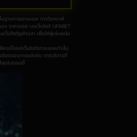
ื้นฐานการแทงบอล การวิเคราะห์
ต่อรอง ราคาบอล บนเว็บไซต์ UFABET
็บไซต์ยูฟ่าเบท เพื่อให้ผู้เล่นพนัน
ียงเป็นแค่เว็บไซต์แทงบอลเท่านั้น
เอียดของการแข่งขัน การบริการที่
่สุดในตอนนี้