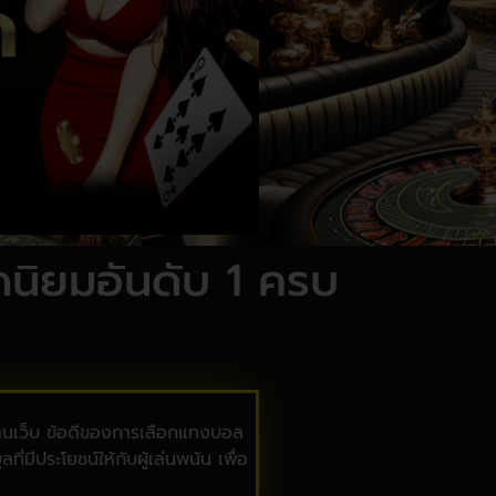
นิยมอันดับ 1 ครบ
่านเว็บ ข้อดีของการเลือกแทงบอล
มีประโยชน์ให้กับผู้เล่นพนัน เพื่อ