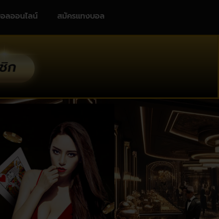
อลออนไลน์
สมัครแทงบอล