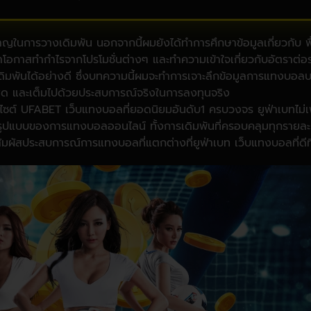
ในการวางเดิมพัน นอกจากนี้ผมยังได้ทำการศึกษาข้อมูลเกี่ยวกับ พ
 หาโอกาสทำกำไรจากโปรโมชั่นต่างๆ และทำความเข้าใจเกี่ยวกับอัตรา
ดิมพันได้อย่างดี ซึ่งบทความนี้ผมจะทำการเจาะลึกข้อมูลการแทงบอลบนเว
ที่สุด และเต็มไปด้วยประสบการณ์จริงในการลงทุนจริง
บไซต์ UFA
BET เว็บแทงบอลที่ยอดนิยมอันดับ1 ครบวงจร ยูฟ่าเบทไม่เพ
กรูปแบบของการ
แทงบอลออนไลน์
ทั้งการเดิมพันที่ครอบคลุมทุกรายละ
มาสัมผัสประสบการณ์การแทงบอลที่แตกต่างที่ยูฟ่าเบท เว็บแทงบอลที่ดีที