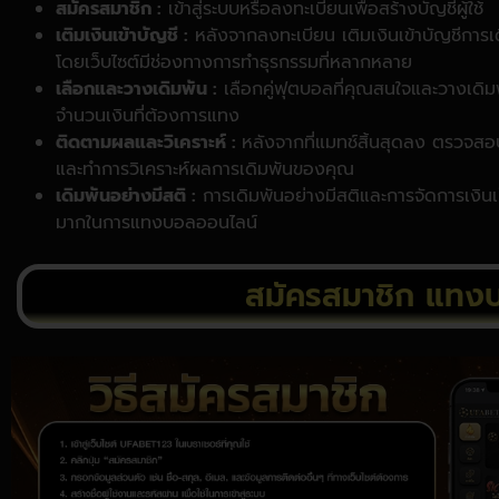
สมัครสมาชิก :
เข้าสู่ระบบหรือลงทะเบียนเพื่อสร้างบัญชีผู้ใช้
เติมเงินเข้าบัญชี :
หลังจากลงทะเบียน เติมเงินเข้าบัญชีการ
โดยเว็บไซต์มีช่องทางการทำธุรกรรมที่หลากหลาย
เลือกและวางเดิมพัน :
เลือกคู่ฟุตบอลที่คุณสนใจและวางเดิม
จำนวนเงินที่ต้องการแทง
ติดตามผลและวิเคราะห์ :
หลังจากที่แมทช์สิ้นสุดลง ตรวจส
และทำการวิเคราะห์ผลการเดิมพันของคุณ
เดิมพันอย่างมีสติ :
การเดิมพันอย่างมีสติและการจัดการเงินเป
มากในการแทงบอลออนไลน์
สมัครสมาชิก แทงบ