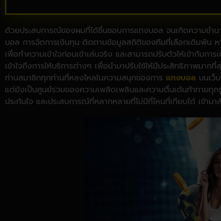
ด้วยประสบการณ์ของผมที่ได้ชื่นชอบการแทงบอล จนเกิดความชำนาญ
บอล การจัดการเงินทุน ติดตามข้อมูลสถิติของทีมที่เลือกเดิมพัน
เพื่อทำความเข้าใจก่อนเข้าเล่นจริง และสามารถปรับตัวให้เข้ากับการเ
เข้าใจถึงการให้บริการต่างๆ เพื่อนำมาปรับใช้ให้มีประสิทธิภาพมาก
ท่านสมาชิกทุกท่านที่หลงไหลในความสนุกของการ
แทงบอล
บนเ
ว็
แต่ยังเป็นศูนย์รวมของความเพลิดเพลินและความตื่นเต้นท้าทายทุ
ประทับใจ และประสบการณ์ที่หลากหลายที่ไม่มีที่ไหนที่เทียบได้ เข้า