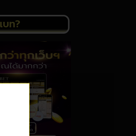
าเบท?