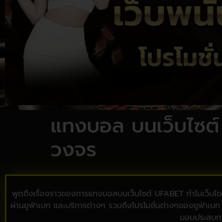
แทงบอล บนเว็บไซต
วงจร
พูดถึงเรื่องราวของการแทงบอลบนเว็บไซต์ UFABET ทำไมเว็บไซ
ผ่านยูฟ่าเบท และบริการต่างๆ รวมถึงโปรโมชั่นต่างๆของยูฟ่าเบท ที
มอบประสบกา