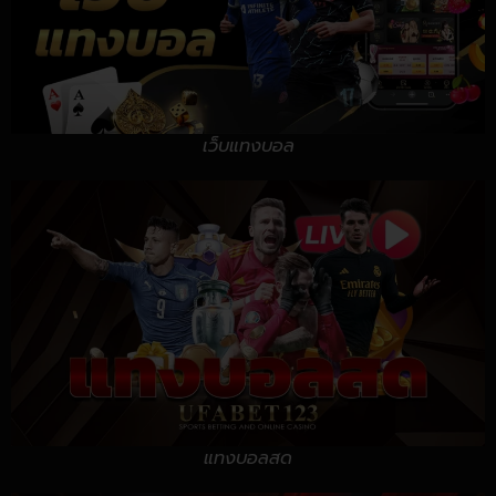
เว็บแทงบอล
แทงบอลสด