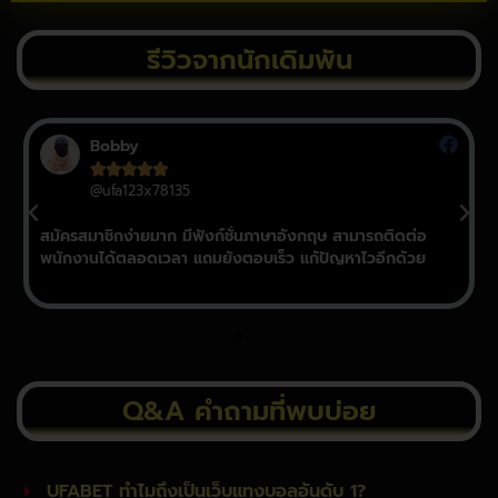
รีวิวจากนักเดิมพัน
Bobby





@ufa123x78135
สมัครสมาชิกง่ายมาก มีฟังก์ชั่นภาษาอังกฤษ สามารถติดต่อ
พนักงานได้ตลอดเวลา แถมยังตอบเร็ว แก้ปัญหาไวอีกด้วย
Q&A คำถามที่พบบ่อย
UFABET ทำไมถึงเป็นเว็บแทงบอลอันดับ 1?