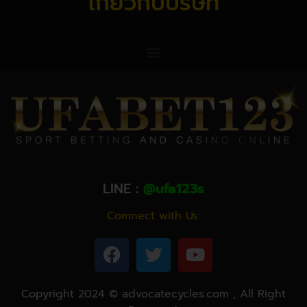
เกี่ยวกับบริษัท
LINE :
@ufa123s
Comnect with Us:
Copyright 2024 © advocatecycles.com , All Right