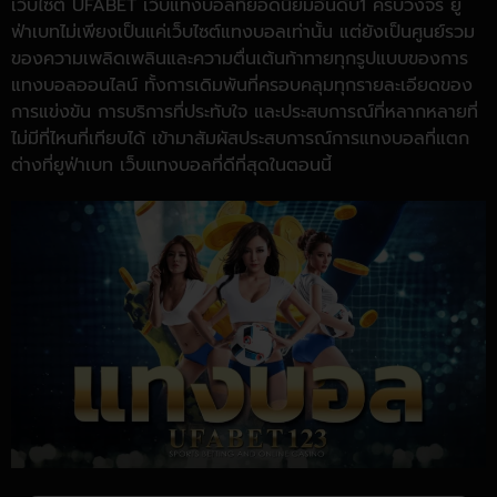
เ
ว็บไซต์ UFA
BET เว็บแทงบอลที่ยอดนิยมอันดับ1 ครบวงจร ยู
ฟ่าเบทไม่เพียงเป็นแค่เว็บไซต์แทงบอลเท่านั้น แต่ยังเป็นศูนย์รวม
ของความเพลิดเพลินและความตื่นเต้นท้าทายทุกรูปแบบของการ
แทงบอลออนไลน์
ทั้งการเดิมพันที่ครอบคลุมทุกรายละเอียดของ
การแข่งขัน การบริการที่ประทับใจ และประสบการณ์ที่หลากหลายที่
ไม่มีที่ไหนที่เทียบได้ เข้ามาสัมผัสประสบการณ์การแทงบอลที่แตก
ต่างที่ยูฟ่าเบท เว็บแทงบอลที่ดีที่สุดในตอนนี้