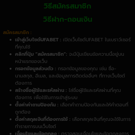
วิธีสมัครสมาชิก
วิธีฝาก-ถอนเงิน
สมัครสมาชิก :
เข้าสู่เว็บไซต์UFABET :
เปิดเว็บไซต์UFABET ในเบราว์เซอร์
ที่คุณใช้
คลิกที่ปุ่ม “สมัครสมาชิก”:
จะมีปุ่มเขียนข้อความนี้อยู่บน
หน้าแรกของเว็บ
กรอกข้อมูลส่วนตัว :
กรอกข้อมูลของคุณ เช่น ชื่อ-
นามสกุล, อีเมล, และข้อมูลการติดต่ออื่นๆ ที่ทางเว็บไซต์
ต้องการ
สร้างชื่อผู้ใช้และรหัสผ่าน :
ใส่ชื่อผู้ใช้และรหัสผ่านที่คุณ
ต้องการ เพื่อใช้ในการเข้าสู่ระบบ
ตั้งค่าคำถามป้องกัน :
เลือกคำถามป้องกันและให้คำตอบที่
ถูกต้อง
ตั้งค่าสกุลเงินที่ต้องการใช้ :
เลือกสกุลเงินที่คุณจะใช้ในการ
ทำรายการบนเว็บไซต์
เงื่อนไขและข้อตกลง :
ตรวจสอบเงื่อนไขและข้อตกลงการ