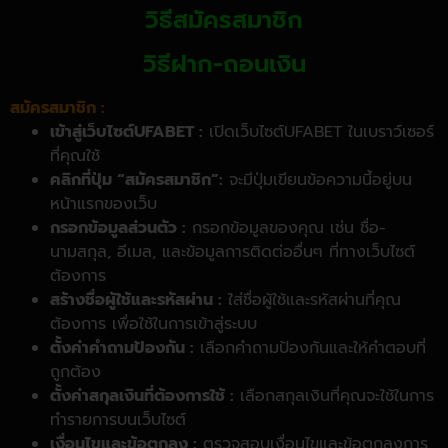
วิธีสมัครสมาชิก
วิธีฝาก-ถอนเงิน
สมัครสมาชิก :
เข้าสู่เว็บไซต์UFABET :
เปิดเว็บไซต์UFABET ในเบราว์เซอร์
ที่คุณใช้
คลิกที่ปุ่ม “สมัครสมาชิก”:
จะมีปุ่มเขียนข้อความนี้อยู่บน
หน้าแรกของเว็บ
กรอกข้อมูลส่วนตัว :
กรอกข้อมูลของคุณ เช่น ชื่อ-
นามสกุล, อีเมล, และข้อมูลการติดต่ออื่นๆ ที่ทางเว็บไซต์
ต้องการ
สร้างชื่อผู้ใช้และรหัสผ่าน :
ใส่ชื่อผู้ใช้และรหัสผ่านที่คุณ
ต้องการ เพื่อใช้ในการเข้าสู่ระบบ
ตั้งค่าคำถามป้องกัน :
เลือกคำถามป้องกันและให้คำตอบที่
ถูกต้อง
ตั้งค่าสกุลเงินที่ต้องการใช้ :
เลือกสกุลเงินที่คุณจะใช้ในการ
ทำรายการบนเว็บไซต์
เงื่อนไขและข้อตกลง :
ตรวจสอบเงื่อนไขและข้อตกลงการ