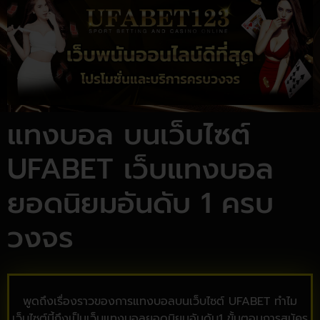
แทงบอล บนเว็บไซต์
UFABET เว็บแทงบอล
ยอดนิยมอันดับ 1 ครบ
วงจร
พูดถึงเรื่องราวของการแทงบอลบนเว็บไซต์ UFABET ทำไม
เว็บไซต์นี้ถึงเป็นเว็บแทงบอลยอดนิยมอันดับ1 ขั้นตอนการสมัคร