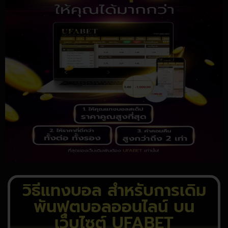
วิธีแทงบอล สำหรับการเดิม
พันฟุตบอลออนไลน์ บน
เว็บไซต์ UFABET