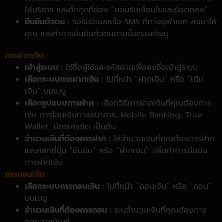
ให้บริการ และติ๊กถูกที่ช่อง “ยอมรับเงื่อนไขและข้อตกลง”
ยืนยันตัวตน :
รอรับอีเมลหรือ SMS ที่ทางยูฟ่าเบท ส่งมาให้
คุณ และทำการยืนยันตัวตนตามขั้นตอนที่ระบุ
การฝากเงิน :
เข้าสู่ระบบ :
ใช้ชื่อผู้ใช้และรหัสผ่านเพื่อลงชื่อเข้าสู่ระบบ
เลือกระบบการฝากเงิน :
ไปที่หน้า “ฝากเงิน” หรือ “เติม
เงิน” บนเมนู
เลือกรูปแบบการฝาก :
เลือกวิธีการฝากเงินที่คุณต้องการ
เช่น การโอนเงินทางธนาคาร, Mobile Banking, True
Wallet, บัตรเครดิต เป็นต้น
จำนวนเงินที่ต้องการฝาก :
ใส่จำนวนเงินที่คุณต้องการฝาก
และคลิกที่ปุ่ม “ยืนยัน” หรือ “ฝากเงิน”: เพื่อทำการยืนยัน
การฝากเงิน
การถอนเงิน :
เลือกระบบการถอนเงิน :
ไปที่หน้า “ถอนเงิน” หรือ “ถอน”
บนเมนู
จำนวนเงินที่ต้องการถอน :
ระบุจำนวนเงินที่คุณต้องการ
ถอนจากบัญชี