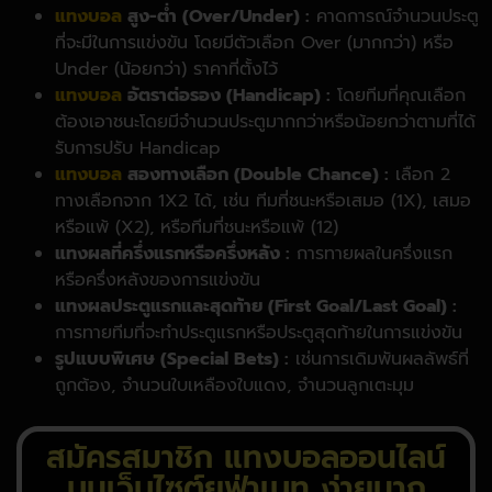
แทงบอล
สูง-ต่ำ (Over/Under) :
คาดการณ์จำนวนประตู
ที่จะมีในการแข่งขัน โดยมีตัวเลือก Over (มากกว่า) หรือ
Under (น้อยกว่า) ราคาที่ตั้งไว้
แทงบอล
อัตราต่อรอง (Handicap) :
โดยทีมที่คุณเลือก
ต้องเอาชนะโดยมีจำนวนประตูมากกว่าหรือน้อยกว่าตามที่ได้
รับการปรับ Handicap
แทงบอล
สองทางเลือก (Double Chance) :
เลือก 2
ทางเลือกจาก 1X2 ได้, เช่น ทีมที่ชนะหรือเสมอ (1X), เสมอ
หรือแพ้ (X2), หรือทีมที่ชนะหรือแพ้ (12)
แทงผลที่ครึ่งแรกหรือครึ่งหลัง :
การทายผลในครึ่งแรก
หรือครึ่งหลังของการแข่งขัน
แทงผลประตูแรกและสุดท้าย (First Goal/Last Goal) :
การทายทีมที่จะทำประตูแรกหรือประตูสุดท้ายในการแข่งขัน
รูปแบบพิเศษ (Special Bets) :
เช่นการเดิมพันผลลัพธ์ที่
ถูกต้อง, จำนวนใบเหลืองใบแดง, จำนวนลูกเตะมุม
สมัครสมาชิก แทงบอลออนไลน์
บนเว็บไซต์ยูฟ่าเบท ง่ายมาก