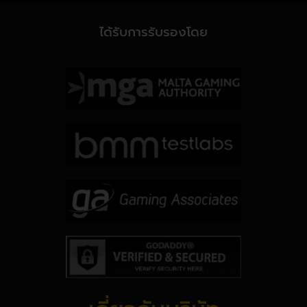
ได้รับการรับรองโดย