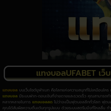
แทงบอลUFABET เว็บพน
แทงบอล
บนเว็บไซต์ยูฟ่าเบท คือโลกแห่งความสนุกที่ไม่เหมือนใคร เ
แทงบอล
มีระบบฝาก-ถอนเงินที่ง่ายดายและรวดเร็ว คุณสามารถทำได
หลากหลายในการ
แทงบอลสด
ไม่ว่าจะเป็นฟุตบอลลีกทั่วโลก ฟุตบอ
คุณได้สัมผัสความตื่นเต้นทุกรูปแบบ ด้วยระบบสตรีมมิ่งที่ไหลลื่