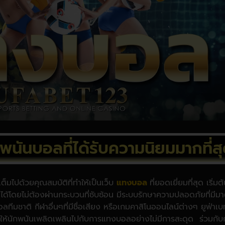
ันบอลที่ได้รับความนิยมมากที่ส
ต็มไปด้วยคุณสมบัติที่ทำให้เป็นเว็บ
แทงบอล
ที่ยอดเยี่ยมที่สุด เริ
้โดยไม่ต้องผ่านกระบวนที่ซับซ้อน มีระบบรักษาความปลอดภัยที่มีม
ลทีมชาติ กีฬาอื่นๆที่มีชื่อเสียง หรือเกมคาสิโนออนไลน์ต่างๆ ยูฟ่าเ
น ทำให้นักพนันเพลิดเพลินไปกับการแทงบอลอย่างไม่มีการสะดุด ร่วม