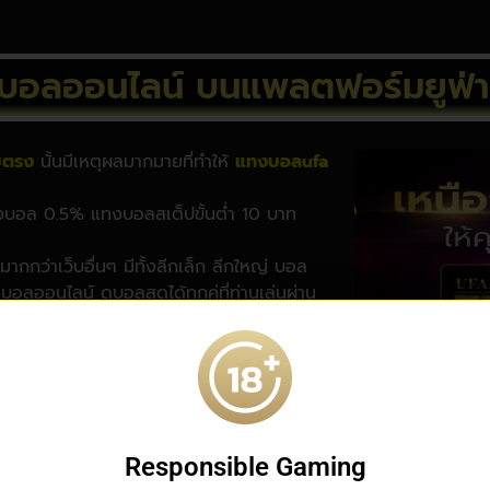
งบอลออนไลน์ บนแพลตฟอร์มยูฟ่
บตรง
นั้นมีเหตุผลมากมายที่ทำให้
แทงบอลufa
แทงบอล 0.5% แทงบอลสเต็ปขั้นต่ำ 10 บาท
นมากกว่าเว็บอื่นๆ มีทั้งลีกเล็ก ลีกใหญ่ บอล
ลออนไลน์ ดูบอลสดได้ทุกคู่ที่ท่านเล่นผ่าน
ืออุปกรณ์พกพา ผ่านทางระบบ iOS และ
่นได้เลยทุกที่ทุกเวลา
ชื่อเสียงและได้รับการยอมรับจากผู้เล่นทั่วโลก
ลส่วนตัวของผู้เล่น เป็นสิ่งที่สำคัญที่สุด
Responsible Gaming
โนมัติ เร็วทันใจ ฝาก-ถอนไม่มีขั้นต่อ มี คอล