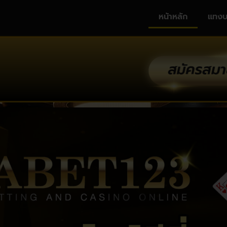
หน้าหลัก
แทงบ