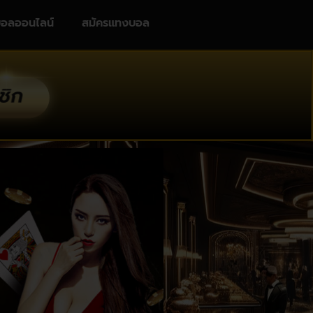
อลออนไลน์
สมัครแทงบอล