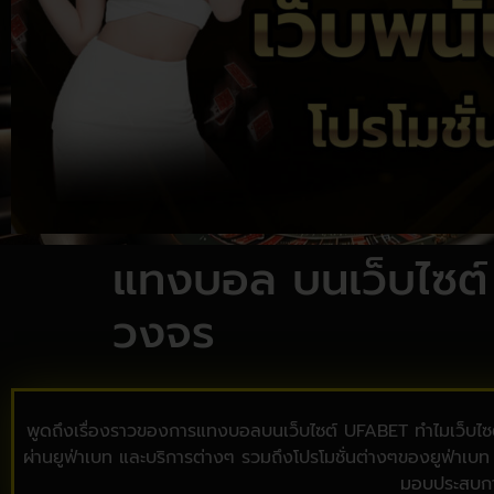
แทงบอล บนเว็บไซต
วงจร
พูดถึงเรื่องราวของการแทงบอลบนเว็บไซต์ UFABET ทำไมเว็บไซ
ผ่านยูฟ่าเบท และบริการต่างๆ รวมถึงโปรโมชั่นต่างๆของยูฟ่าเบท ที
มอบประสบกา