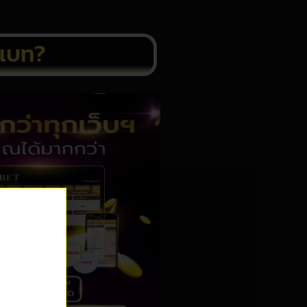
าเบท?