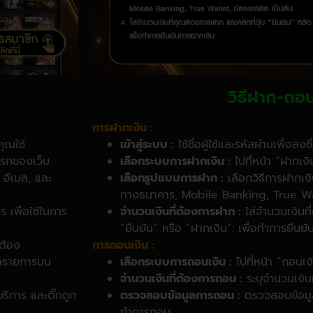
วิธีฝาก-ถอน
การฝากเงิน :
คุณใช้
เข้าสู่ระบบ :
ใช้ชื่อผู้ใช้และรหัสผ่านเพื่อลงชื
าแรกของเว็บ
เลือกระบบการฝากเงิน :
ไปที่หน้า “ฝากเงิ
 อีเมล, และ
เลือกรูปแบบการฝาก :
เลือกวิธีการฝากเงิ
ทางธนาคาร, Mobile Banking, True Wall
าร เพื่อใช้ในการ
จำนวนเงินที่ต้องการฝาก :
ใส่จำนวนเงินที
“ยืนยัน” หรือ “ฝากเงิน”: เพื่อทำการยืนย
ต้อง
การถอนเงิน :
ทำรายการบน
เลือกระบบการถอนเงิน :
ไปที่หน้า “ถอนเง
จำนวนเงินที่ต้องการถอน :
ระบุจำนวนเงิน
ิการ และติ๊กถูก
ตรวจสอบข้อมูลการถอน :
ตรวจสอบข้อมูลท
ทำการถอน