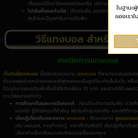
เซ็นเตอร์มืออาชีพคอยช่วยเหลือ บริการตลอด 24 ชั่ว
ในฐานะผู
โปรโมชั่นและโบนัส :
มีโปรโมชั่น เครดิตฟรี และโบนัสต่า
ของเราใน
สนใจและมีมูลค่าในการเดิมพัน
วิธีแทงบอล สำหรับการเ
เทคนิคการแทงบอล
เว็บไซต์แทงบอล
เป็นแหล่งรวมเกม
แทงบอล
ที่สามารถเล่นออนไล
ทำนายผลล่วงหน้าของแมตช์ฟุตบอลระดับสูงที่จะเกิดขึ้นในวัน หรือส
ปัจจุบันการลงเดิมพันขั้นต่ำใช้เงินเพียง 10 บาท และอาจได้รับผล
รางวัลหลายเท่าตัว
การศึกษาทีมและการวิเคราะห์ :
ก่อนที่จะทำการเดิมพัน ควรศึก
แข่งขัน รู้จักนักเตะที่สำคัญ ฟอร์มล่าสุดของทีม และสถิติกา
เรียนรู้เกี่ยวกับตลาดการ
แทงบอล
:
ศึกษาตลาด
สูตรแทงบ
เช่น ผลบอล, การทำประตู, ราคาที่เดิมพันได้ เรียนรู้เกี่ยวกับแ
เลือกตัวเลือกที่เหมาะสมกับความเชื่อของคุณ