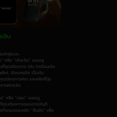
เงิน
่อเข้าสู่ระบบ
น” หรือ “เติมเงิน” บนเมนู
นที่คุณต้องการ เช่น การโอนเงิน
et, บัตรเครดิต เป็นต้น
่คุณต้องการฝาก และคลิกที่ปุ่ม
ันการฝากเงิน
ิน” หรือ “ถอน” บนเมนู
ที่คุณต้องการถอนจากบัญชี
ั้งหมดและคลิก “ยืนยัน” เพื่อ