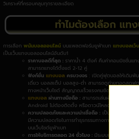
วิเคราะห์ที่ครอบคลุมทุกรายละเอียด
ทำไมต้องเลือก แท
การเลือก
พนันบอลออนไลน์
บนแพลตฟอร์มยูฟ่าเบท
แทงบอลเว็
เป็นเว็บแทงบอลออนไลน์อันดับ1
ราคาบอลดีที่สุด :
ราคาน้ำ 4 ตังค์ คืนค่าคอมมิชชั่น
สามารถแทงได้ตั้งแต่ 2-12 คู่
ฟังก์ชั่น
แทงบอล
ครบวงจร
:
เปิดคู่ฟุตบอลให้เดิมพั
เดี่ยว บอลสเต็ป บอลสูง-ต่ำ สามารถดูถ่ายทอดสดฟุตบอ
ทางหน้าเว็บไซต์ สัญญาณเร็วแรงคมชัดระดับ HD
แทงบอล
ผ่านทางมือถือ :
สามารถเล่นผ่านมือถือ หร
Android ไม่ต้องติดตั้ง หรือดาวน์โหลดแอปพลิเคชั่น เล
ความปลอดภัยและความน่าเชื่อถือ :
เป็นแพลตฟอร์มที่มี
มีความปลอดภัยในการทำธุรกรรมทางการเงิน และดูแลข้อมู
บนเว็บไซต์ยูฟ่าเบท
การให้บริการตลอด 24 ชั่วโมง :
มีระบบฝาก-ถอนเงินอัต