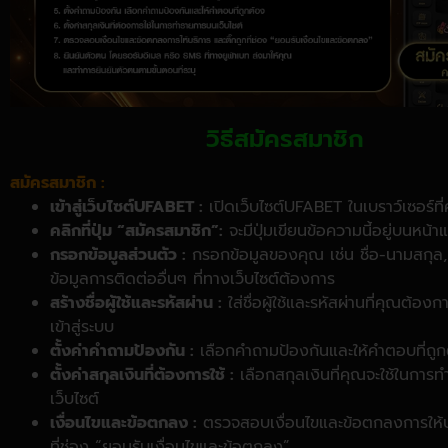
วิธีสมัครสมาชิก
สมัครสมาชิก :
เข้าสู่เว็บไซต์UFABET :
เปิดเว็บไซต์UFABET ในเบราว์เซอร์ที่
คลิกที่ปุ่ม “สมัครสมาชิก”:
จะมีปุ่มเขียนข้อความนี้อยู่บนหน้
กรอกข้อมูลส่วนตัว :
กรอกข้อมูลของคุณ เช่น ชื่อ-นามสกุล,
ข้อมูลการติดต่ออื่นๆ ที่ทางเว็บไซต์ต้องการ
สร้างชื่อผู้ใช้และรหัสผ่าน :
ใส่ชื่อผู้ใช้และรหัสผ่านที่คุณต้องก
เข้าสู่ระบบ
ตั้งค่าคำถามป้องกัน :
เลือกคำถามป้องกันและให้คำตอบที่ถูก
ตั้งค่าสกุลเงินที่ต้องการใช้ :
เลือกสกุลเงินที่คุณจะใช้ในการ
เว็บไซต์
เงื่อนไขและข้อตกลง :
ตรวจสอบเงื่อนไขและข้อตกลงการให้บร
ที่ช่อง “ยอมรับเงื่อนไขและข้อตกลง”