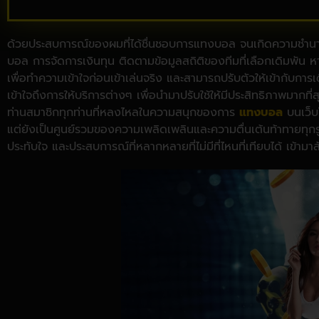
ด้วยประสบการณ์ของผมที่ได้ชื่นชอบการแทงบอล จนเกิดความชำนาญ
บอล การจัดการเงินทุน ติดตามข้อมูลสถิติของทีมที่เลือกเดิมพัน
เพื่อทำความเข้าใจก่อนเข้าเล่นจริง และสามารถปรับตัวให้เข้ากับการเ
เข้าใจถึงการให้บริการต่างๆ เพื่อนำมาปรับใช้ให้มีประสิทธิภาพมาก
ท่านสมาชิกทุกท่านที่หลงไหลในความสนุกของการ
แทงบอล
บนเ
ว็
แต่ยังเป็นศูนย์รวมของความเพลิดเพลินและความตื่นเต้นท้าทายทุ
ประทับใจ และประสบการณ์ที่หลากหลายที่ไม่มีที่ไหนที่เทียบได้ เข้า