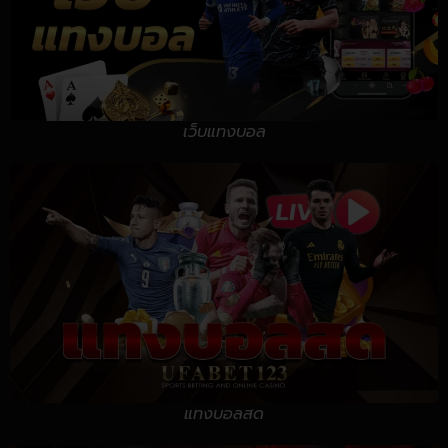
เว็บแทงบอล
แทงบอลสด