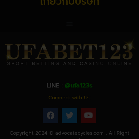
เกี่ยวกับบริษัท
LINE :
@ufa123s
Comnect with Us:
Copyright 2024 © advocatecycles.com , All Right