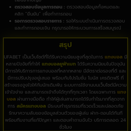
ตรวจสอบข้อมูลการถอน :
ตรวจสอบข้อมูลทั้งหมดและ
คลิก “ยืนยัน” เพื่อทำการถอน
รอการตรวจสอบรายการ :
รอให้ระบบดำเนินการตรวจสอบ
และทำการถอนเงิน กรุณารอให้กระบวนการเสร็จสมบูรณ์
สรุป
UFABET เป็นเว็บไซต์ที่ได้รับความนิยมสูงที่สุดในการ
แทงบอล
มี
หลายปัจจัยที่ทำให้
แทงบอลยูฟ่าเบท
ได้รับความนิยมในปัจจุบัน
มีการให้บริการการแทงบอลที่หลากหลาย มีอัตราต่อรองที่ดี และ
มีการปรับปรุงอยู่เสมอ พร้อมกับโปรโมชั่น โบนัส เครดิตฟรี ที่
สร้างแรงจูงใจให้กับนักเดิมพัน ระบบการใช้งานบนเว็บไซต์มีความ
เข้าใจง่าย และสามารถเข้าถึงได้ทุกที่ทุกเวลา โดยเฉพาะการ
แทง
บอล
ผ่านทางมือถือ ทำให้ผู้เล่นสามารถได้รับกำไรมากที่สุดจาก
การ
สมัครแทงบอล
มีระบบทำธุรกรรมที่รวดเร็วและปลอดภัย
รักษาความลับของข้อมูลส่วนตัวของผู้เล่น ฝาก-ถอนได้ทันที
พร้อมทีมงานที่แก้ปัญหา และตอบคำถามฉับไว บริการตลอด 24
ชั่วโมง