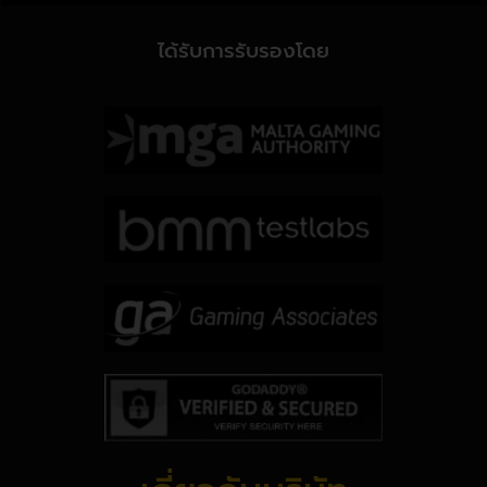
ได้รับการรับรองโดย