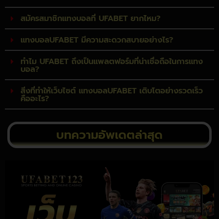
สมัครสมาชิกแทงบอลที่ UFABET ยากไหม?
แทงบอลUFABET มีความสะดวกสบายอย่างไร?
ทำไม UFABET ถึงเป็นแพลตฟอร์มที่น่าเชื่อถือในการแทง
บอล?
สิ่งที่ทำให้เว็บไซต์ แทงบอลUFABET เติบโตอย่างรวดเร็ว
คืออะไร?
บทความอัพเดตล่าสุด