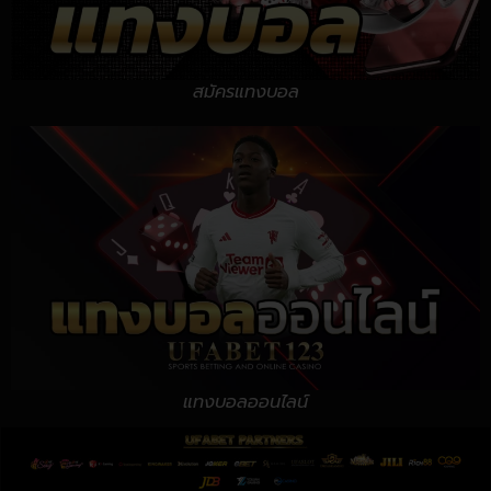
สมัครแทงบอล
แทงบอลออนไลน์