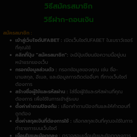
วิธีสมัครสมาชิก
วิธีฝาก-ถอนเงิน
สมัครสมาชิก :
เข้าสู่เว็บไซต์UFABET :
เปิดเว็บไซต์UFABET ในเบราว์เซอร์
ที่คุณใช้
คลิกที่ปุ่ม “สมัครสมาชิก”:
จะมีปุ่มเขียนข้อความนี้อยู่บน
หน้าแรกของเว็บ
กรอกข้อมูลส่วนตัว :
กรอกข้อมูลของคุณ เช่น ชื่อ-
นามสกุล, อีเมล, และข้อมูลการติดต่ออื่นๆ ที่ทางเว็บไซต์
ต้องการ
สร้างชื่อผู้ใช้และรหัสผ่าน :
ใส่ชื่อผู้ใช้และรหัสผ่านที่คุณ
ต้องการ เพื่อใช้ในการเข้าสู่ระบบ
ตั้งค่าคำถามป้องกัน :
เลือกคำถามป้องกันและให้คำตอบที่
ถูกต้อง
ตั้งค่าสกุลเงินที่ต้องการใช้ :
เลือกสกุลเงินที่คุณจะใช้ในการ
ทำรายการบนเว็บไซต์
เงื่อนไขและข้อตกลง :
ตรวจสอบเงื่อนไขและข้อตกลงการ