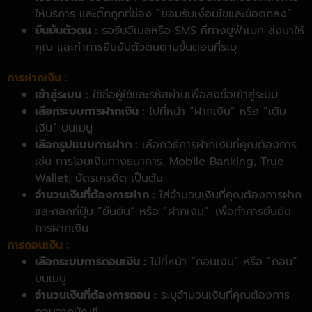
ให้บริการ และติ๊กถูกที่ช่อง “ยอมรับเงื่อนไขและข้อตกลง”
ยืนยันตัวตน :
รอรับอีเมลหรือ SMS ที่ทางยูฟ่าเบท ส่งมาให้
คุณ และทำการยืนยันตัวตนตามขั้นตอนที่ระบุ
การฝากเงิน :
เข้าสู่ระบบ :
ใช้ชื่อผู้ใช้และรหัสผ่านเพื่อลงชื่อเข้าสู่ระบบ
เลือกระบบการฝากเงิน :
ไปที่หน้า “ฝากเงิน” หรือ “เติม
เงิน” บนเมนู
เลือกรูปแบบการฝาก :
เลือกวิธีการฝากเงินที่คุณต้องการ
เช่น การโอนเงินทางธนาคาร, Mobile Banking, True
Wallet, บัตรเครดิต เป็นต้น
จำนวนเงินที่ต้องการฝาก :
ใส่จำนวนเงินที่คุณต้องการฝาก
และคลิกที่ปุ่ม “ยืนยัน” หรือ “ฝากเงิน”: เพื่อทำการยืนยัน
การฝากเงิน
การถอนเงิน :
เลือกระบบการถอนเงิน :
ไปที่หน้า “ถอนเงิน” หรือ “ถอน”
บนเมนู
จำนวนเงินที่ต้องการถอน :
ระบุจำนวนเงินที่คุณต้องการ
ถอนจากบัญชี