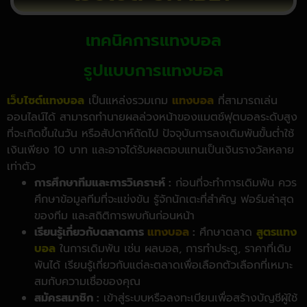
เทคนิคการแทงบอล
รูปแบบการแทงบอล
เว็บไซต์แทงบอล
เป็นแหล่งรวมเกม
แทงบอล
ที่สามารถเล่น
ออนไลน์ได้ สามารถทำนายผลล่วงหน้าของแมตช์ฟุตบอลระดับสูง
ที่จะเกิดขึ้นในวัน หรือสัปดาห์ถัดไป ปัจจุบันการลงเดิมพันขั้นต่ำใช้
เงินเพียง 10 บาท และอาจได้รับผลตอบแทนเป็นเงินรางวัลหลาย
เท่าตัว
การศึกษาทีมและการวิเคราะห์ :
ก่อนที่จะทำการเดิมพัน ควร
ศึกษาข้อมูลทีมที่จะแข่งขัน รู้จักนักเตะที่สำคัญ ฟอร์มล่าสุด
ของทีม และสถิติการพบกันก่อนหน้า
เรียนรู้เกี่ยวกับตลาดการ
แทงบอล
:
ศึกษาตลาด
สูตรแทง
บอล
ในการเดิมพัน เช่น ผลบอล, การทำประตู, ราคาที่เดิม
พันได้ เรียนรู้เกี่ยวกับแต่ละตลาดเพื่อเลือกตัวเลือกที่เหมาะ
สมกับความเชื่อของคุณ
สมัครสมาชิก :
เข้าสู่ระบบหรือลงทะเบียนเพื่อสร้างบัญชีผู้ใช้