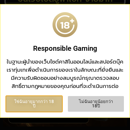
Responsible Gaming
ในฐานะผู้นำของเว็บไซต์คาสิโนออนไลน์และสปอร์ตบุ๊ค
เราทุ่มเทเพื่อดำเนินการของเราในลักษณะที่ยั่งยืนและ
มีความรับผิดชอบอย่างสมบูรณ์กรุณาตรวจสอบ
สิทธิ์ตามกฎหมายของคุณก่อนที่จะดำเนินการต่อ
ใช่ฉันอายุมากกว่า 18
ไม่ฉันอายุน้อยกว่า
ปี
18ปี