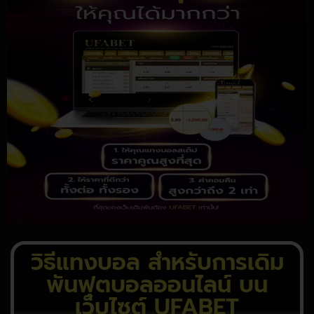
วิธีแทงบอล สำหรับการเดิม
พันฟุตบอลออนไลน์ บน
เว็บไซต์ UFABET