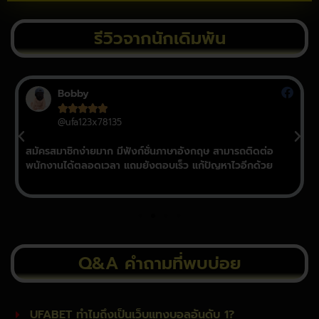
รีวิวจากนักเดิมพัน
Bobby





@ufa123x78135
สมัครสมาชิกง่ายมาก มีฟังก์ชั่นภาษาอังกฤษ สามารถติดต่อ
พนักงานได้ตลอดเวลา แถมยังตอบเร็ว แก้ปัญหาไวอีกด้วย
Q&A คำถามที่พบบ่อย
UFABET ทำไมถึงเป็นเว็บแทงบอลอันดับ 1?