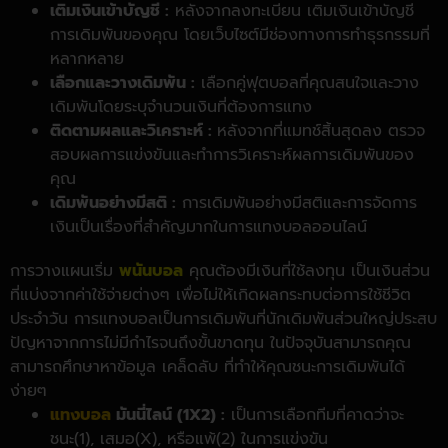
เติมเงินเข้าบัญชี :
หลังจากลงทะเบียน เติมเงินเข้าบัญชี
การเดิมพันของคุณ โดยเว็บไซต์มีช่องทางการทำธุรกรรมที่
หลากหลาย
เลือกและวางเดิมพัน :
เลือกคู่ฟุตบอลที่คุณสนใจและวาง
เดิมพันโดยระบุจำนวนเงินที่ต้องการแทง
ติดตามผลและวิเคราะห์ :
หลังจากที่แมทช์สิ้นสุดลง ตรวจ
สอบผลการแข่งขันและทำการวิเคราะห์ผลการเดิมพันของ
คุณ
เดิมพันอย่างมีสติ :
การเดิมพันอย่างมีสติและการจัดการ
เงินเป็นเรื่องที่สำคัญมากในการแทงบอลออนไลน์
การวางแผนเริ่ม
พนันบอล
คุณต้องมีเงินที่ใช้ลงทุน เป็นเงินส่วน
ที่แบ่งจากค่าใช้จ่ายต่างๆ เพื่อไม่ให้เกิดผลกระทบต่อการใช้ชีวิต
ประจำวัน การแทงบอลเป็นการเดิมพันที่นักเดิมพันส่วนใหญ่ประสบ
ปัญหาจากการไม่มีกำไรจนถึงขั้นขาดทุน ในปัจจุบันสามารถคุณ
สามารถศึกษาหาข้อมูล เคล็ดลับ ที่ทำให้คุณชนะการเดิมพันได้
ง่ายๆ
แทงบอล
มันนี่ไลน์ (1X2) :
เป็นการเลือกทีมที่คาดว่าจะ
ชนะ(1), เสมอ(X), หรือแพ้(2) ในการแข่งขัน