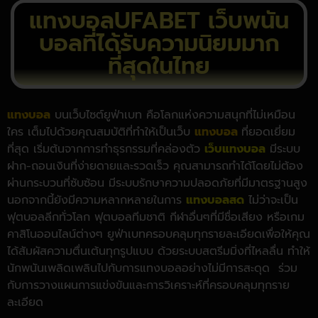
แทงบอลUFABET เว็บพนัน
บอลที่ได้รับความนิยมมาก
ที่สุดในไทย
แทงบอล
บนเว็บไซต์ยูฟ่าเบท คือโลกแห่งความสนุกที่ไม่เหมือน
ใคร เต็มไปด้วยคุณสมบัติที่ทำให้เป็นเว็บ
แทงบอล
ที่ยอดเยี่ยม
ที่สุด เริ่มต้นจากการทำธุรกรรมที่คล่องตัว
เว็บแทงบอล
มีระบบ
ฝาก-ถอนเงินที่ง่ายดายและรวดเร็ว คุณสามารถทำได้โดยไม่ต้อง
ผ่านกระบวนที่ซับซ้อน มีระบบรักษาความปลอดภัยที่มีมาตรฐานสูง
นอกจากนี้ยังมีความหลากหลายในการ
แทงบอลสด
ไม่ว่าจะเป็น
ฟุตบอลลีกทั่วโลก ฟุตบอลทีมชาติ กีฬาอื่นๆที่มีชื่อเสียง หรือเกม
คาสิโนออนไลน์ต่างๆ ยูฟ่าเบทครอบคลุมทุกรายละเอียดเพื่อให้คุณ
ได้สัมผัสความตื่นเต้นทุกรูปแบบ ด้วยระบบสตรีมมิ่งที่ไหลลื่น ทำให้
นักพนันเพลิดเพลินไปกับการแทงบอลอย่างไม่มีการสะดุด ร่วม
กับการวางแผนการแข่งขันและการวิเคราะห์ที่ครอบคลุมทุกราย
ละเอียด