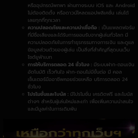
หรืออุปกรณ์พกพา ผ่านทางระบบ iOS และ Android
ไม่ต้องติดตั้ง หรือดาวน์โหลดแอปพลิเคชั่น เล่นได้
เลยทุกที่ทุกเวลา
ความปลอดภัยและความน่าเชื่อถือ :
เป็นแพลตฟอร์ม
ที่มีชื่อเสียงและได้รับการยอมรับจากผู้เล่นทั่วโลก มี
ความปลอดภัยในการทำธุรกรรมทางการเงิน และดูแล
ข้อมูลส่วนตัวของผู้เล่น เป็นสิ่งที่สำคัญที่สุดบนเว็บ
ไซต์ยูฟ่าเบท
การให้บริการตลอด 24 ชั่วโมง :
มีระบบฝาก-ถอนเงิน
อัตโนมัติ เร็วทันใจ ฝาก-ถอนไม่มีขั้นต่อ มี คอล
เซ็นเตอร์มืออาชีพคอยช่วยเหลือ บริการตลอด 24
ชั่วโมง
โปรโมชั่นและโบนัส :
มีโปรโมชั่น เครดิตฟรี และโบนัส
ต่างๆ สำหรับผู้เล่นใหม่และเก่า เพื่อเพิ่มความน่าสนใจ
และมีมูลค่าในการเดิมพัน