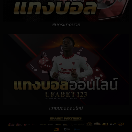
สมัครแทงบอล
แทงบอลออนไลน์