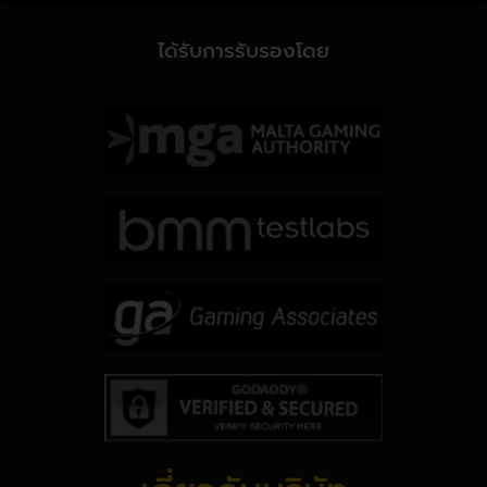
ได้รับการรับรองโดย