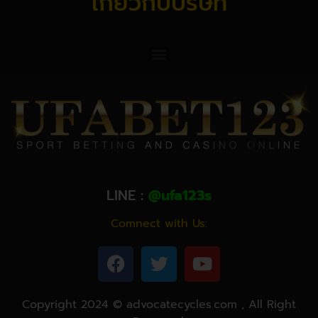
เกี่ยวกับบริษัท
LINE :
@ufa123s
Comnect with Us:
Copyright 2024 © advocatecycles.com , All Right