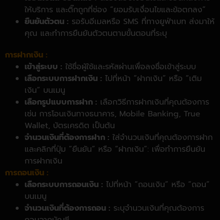
ให้บริการ และติ๊กถูกที่ช่อง “ยอมรับเงื่อนไขและข้อตกลง”
ยืนยันตัวตน :
รอรับอีเมลหรือ SMS ที่ทางยูฟ่าเบท ส่งมาให้
คุณ และทำการยืนยันตัวตนตามขั้นตอนที่ระบุ
การฝากเงิน :
เข้าสู่ระบบ :
ใช้ชื่อผู้ใช้และรหัสผ่านเพื่อลงชื่อเข้าสู่ระบบ
เลือกระบบการฝากเงิน :
ไปที่หน้า “ฝากเงิน” หรือ “เติม
เงิน” บนเมนู
เลือกรูปแบบการฝาก :
เลือกวิธีการฝากเงินที่คุณต้องการ
เช่น การโอนเงินทางธนาคาร, Mobile Banking, True
Wallet, บัตรเครดิต เป็นต้น
จำนวนเงินที่ต้องการฝาก :
ใส่จำนวนเงินที่คุณต้องการฝาก
และคลิกที่ปุ่ม “ยืนยัน” หรือ “ฝากเงิน”: เพื่อทำการยืนยัน
การฝากเงิน
การถอนเงิน :
เลือกระบบการถอนเงิน :
ไปที่หน้า “ถอนเงิน” หรือ “ถอน”
บนเมนู
จำนวนเงินที่ต้องการถอน :
ระบุจำนวนเงินที่คุณต้องการ
ถอนจากบัญชี