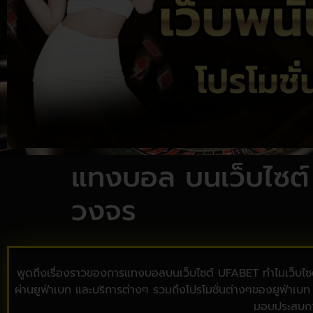
แทงบอล บนเว็บไซต
วงจร
พูดถึงเรื่องราวของการแทงบอลบนเว็บไซต์ UFABET ทำไมเว็บไซ
ผ่านยูฟ่าเบท และบริการต่างๆ รวมถึงโปรโมชั่นต่างๆของยูฟ่าเบท ที
มอบประสบกา