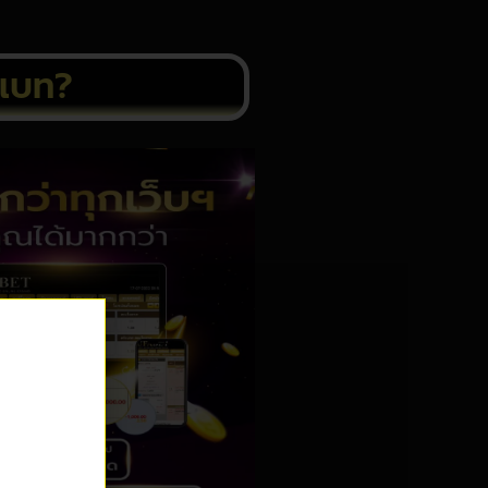
าเบท?