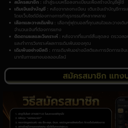
สมัครสมาชิก :
เข้าสู่ระบบหรือลงทะเบียนเพื่อสร้างบัญชีผู้ใช้
เติมเงินเข้าบัญชี :
หลังจากลงทะเบียน เติมเงินเข้าบัญชีการ
โดยเว็บไซต์มีช่องทางการทำธุรกรรมที่หลากหลาย
เลือกและวางเดิมพัน :
เลือกคู่ฟุตบอลที่คุณสนใจและวางเดิม
จำนวนเงินที่ต้องการแทง
ติดตามผลและวิเคราะห์ :
หลังจากที่แมทช์สิ้นสุดลง ตรวจส
และทำการวิเคราะห์ผลการเดิมพันของคุณ
เดิมพันอย่างมีสติ :
การเดิมพันอย่างมีสติและการจัดการเงินเป
มากในการแทงบอลออนไลน์
สมัครสมาชิก แทงบ