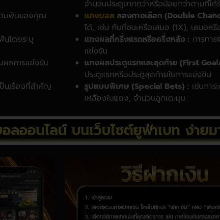
จำนวนประตูมากกว่าหรือน้อยกว่าตามที่ได
เดิมพันของคุณ
แทงบอล
สองทางเลือก (Double Chanc
ได้, เช่น ทีมที่ชนะหรือเสมอ (1X), เสมอหรื
พันโดยระบุ
แทงผลที่ครึ่งแรกหรือครึ่งหลัง :
การทายผ
แข่งขัน
อบผลการแข่งขัน
แทงผลประตูแรกและสุดท้าย (First Goal/
ประตูแรกหรือประตูสุดท้ายในการแข่งขัน
็นเรื่องที่สำคัญ
รูปแบบพิเศษ (Special Bets) :
เช่นการเ
เหลืองใบแดง, จำนวนลูกเตะมุม
อลออนไลน์ บนเว็บไซต์ยูฟ่าเบท ง่ายม