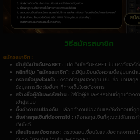
วิธีสมัครสมาชิก
สมัครสมาชิก :
เข้าสู่เว็บไซต์UFABET :
เปิดเว็บไซต์UFABET ในเบราว์เซอร์ที่
คลิกที่ปุ่ม “สมัครสมาชิก”:
จะมีปุ่มเขียนข้อความนี้อยู่บนหน้
กรอกข้อมูลส่วนตัว :
กรอกข้อมูลของคุณ เช่น ชื่อ-นามสกุล,
ข้อมูลการติดต่ออื่นๆ ที่ทางเว็บไซต์ต้องการ
สร้างชื่อผู้ใช้และรหัสผ่าน :
ใส่ชื่อผู้ใช้และรหัสผ่านที่คุณต้องก
เข้าสู่ระบบ
ตั้งค่าคำถามป้องกัน :
เลือกคำถามป้องกันและให้คำตอบที่ถูก
ตั้งค่าสกุลเงินที่ต้องการใช้ :
เลือกสกุลเงินที่คุณจะใช้ในการ
เว็บไซต์
เงื่อนไขและข้อตกลง :
ตรวจสอบเงื่อนไขและข้อตกลงการให้บร
ที่ช่อง “ยอมรับเงื่อนไขและข้อตกลง”