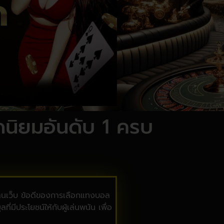
นิยมอันดับ 1 ครบ
่านเว็บ ข้อดีของการเลือกแทงบอล
มีประโยชน์ให้กับผู้เล่นพนัน เพื่อ