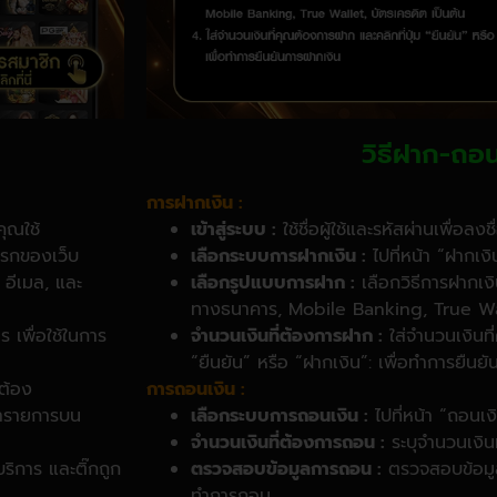
วิธีฝาก-ถอน
การฝากเงิน :
คุณใช้
เข้าสู่ระบบ :
ใช้ชื่อผู้ใช้และรหัสผ่านเพื่อลงชื
าแรกของเว็บ
เลือกระบบการฝากเงิน :
ไปที่หน้า “ฝากเงิ
 อีเมล, และ
เลือกรูปแบบการฝาก :
เลือกวิธีการฝากเงิ
ทางธนาคาร, Mobile Banking, True Wall
าร เพื่อใช้ในการ
จำนวนเงินที่ต้องการฝาก :
ใส่จำนวนเงินที
“ยืนยัน” หรือ “ฝากเงิน”: เพื่อทำการยืนย
ต้อง
การถอนเงิน :
ทำรายการบน
เลือกระบบการถอนเงิน :
ไปที่หน้า “ถอนเง
จำนวนเงินที่ต้องการถอน :
ระบุจำนวนเงิน
ิการ และติ๊กถูก
ตรวจสอบข้อมูลการถอน :
ตรวจสอบข้อมูลท
ทำการถอน