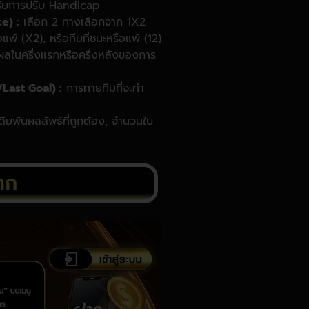
้รับการปรับ Handicap
e) :
เลือก 2 ทางเลือกจาก 1X2
อแพ้ (X2), หรือทีมที่ชนะหรือแพ้ (12)
ลในครึ่งแรกหรือครึ่งหลังของการ
Last Goal) :
การทายทีมที่จะทำ
ดิมพันผลลัพธ์ที่ถูกต้อง, จำนวนใบ
าก