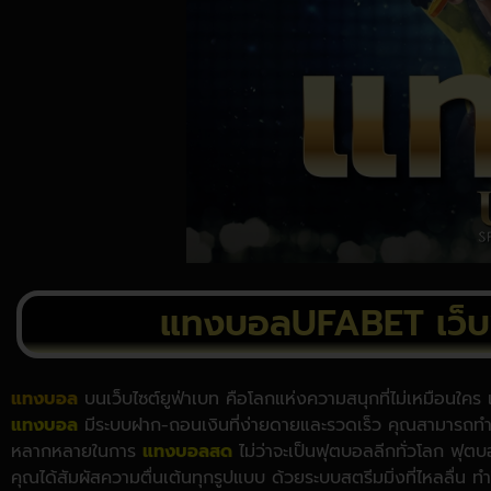
แทงบอลUFABET เว็บพน
แทงบอล
บนเว็บไซต์ยูฟ่าเบท คือโลกแห่งความสนุกที่ไม่เหมือนใคร เ
แทงบอล
มีระบบฝาก-ถอนเงินที่ง่ายดายและรวดเร็ว คุณสามารถทำได
หลากหลายในการ
แทงบอลสด
ไม่ว่าจะเป็นฟุตบอลลีกทั่วโลก ฟุตบอ
คุณได้สัมผัสความตื่นเต้นทุกรูปแบบ ด้วยระบบสตรีมมิ่งที่ไหลลื่